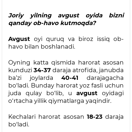
Joriy yilning
avgust
oyida bizni
qanday ob-havo kutmoqda?
Avgust
oyi quruq va biroz issiq ob-
havo bilan boshlanadi.
Oyning katta qismida harorat asosan
kunduzi
34-37
daraja atrofida, janubda
ba’zi joylarda
40-41
darajagacha
bo‘ladi. Bunday harorat yoz fasli uchun
juda qulay bo‘lib, u
avgust
oyidagi
o‘rtacha yillik qiymatlarga yaqindir.
Kechalari harorat asosan
18-23
daraja
bo‘ladi.