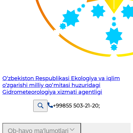
O‘zbekiston Respublikasi Ekologiya va iqlim
o‘zgarishi milliy qo‘mitasi huzuridagi
Gidrometeorologiya xizmati agentligi
+99855 503-21-20
;
Ob-havo ma'lumotlari