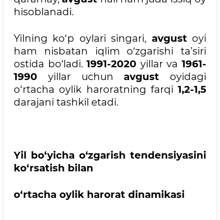
hisoblanadi.
Yilning ko‘p oylari singari,
avgust
oyi
ham nisbatan iqlim o‘zgarishi ta’siri
ostida bo‘ladi.
1991-2020
yillar va
1961-
1990
yillar uchun
avgust
oyidagi
o‘rtacha oylik haroratning farqi
1,2-1,5
darajani tashkil etadi.
Yil bo‘yicha o‘zgarish tendensiyasini
ko‘rsatish bilan
o‘rtacha oylik harorat dinamikasi