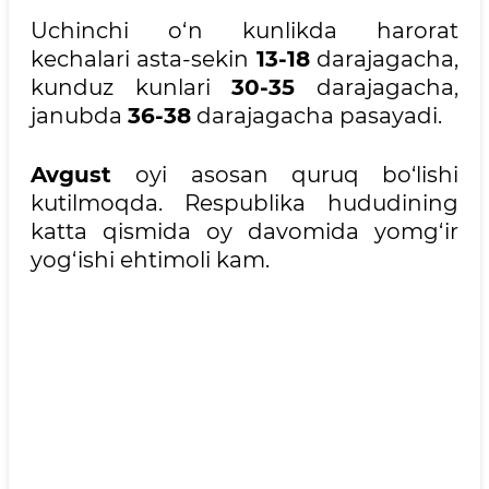
Uchinchi o‘n kunlikda harorat
kechalari asta-sekin
13-18
darajagacha,
kunduz kunlari
30-35
darajagacha,
janubda
36-38
darajagacha pasayadi.
Avgust
oyi asosan quruq bo‘lishi
kutilmoqda. Respublika hududining
katta qismida oy davomida yomg‘ir
yog‘ishi ehtimoli kam.