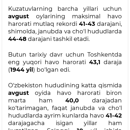
Kuzatuvlarning barcha yillari uchun
avgust
oylarining maksimal havo
harorati mutlaq rekordi
41-43
darajani,
shimolda, janubda va cho‘l hududlarda
44-48
darajani tashkil etadi.
Butun tarixiy davr uchun Toshkentda
eng yuqori havo harorati
43,1
daraja
(
1944 yil
) bo‘lgan edi.
O‘zbekiston hududining katta qismida
avgust
oyida havo harorati biron
marta ham
40,0
darajadan
ko‘tarimagan, faqat janubda va cho‘l
hududlarda ayrim kunlarda havo
41-42
darajagacha isigan yillar ham