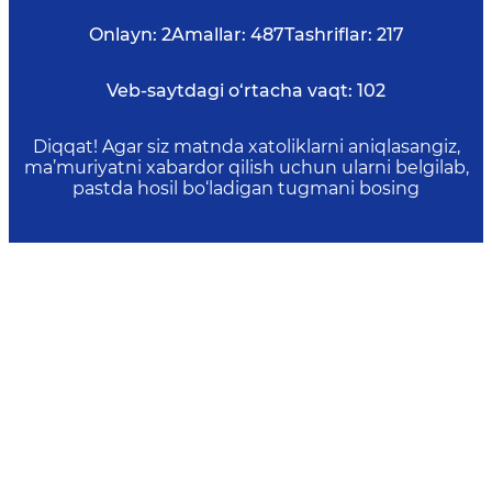
Onlayn:
2
Amallar:
487
Tashriflar:
217
Veb-saytdagi o‘rtacha vaqt:
102
Diqqat! Agar siz matnda xatoliklarni aniqlasangiz,
ma’muriyatni xabardor qilish uchun ularni belgilab,
pastda hosil bo‘ladigan tugmani bosing