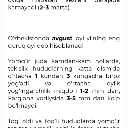
oyiga nisbatan sezilarli darajada
kamayadi (
2-3
marta).
O‘zbekistonda
avgust
oyi yilning eng
quruq oyi deb hisoblanadi.
Yomg‘ir juda kamdan-kam hollarda,
tekislik hududlarning katta qismida
o‘rtacha
1
kundan
3
kungacha biroz
yog‘adi va o‘rtacha oylik
yog‘ingarchilik miqdori
1-2
mm dan,
Farg‘ona vodiysida
3-5
mm dan ko‘p
bo‘lmaydi.
Tog‘ oldi va tog‘li hududlarda yomg‘ir