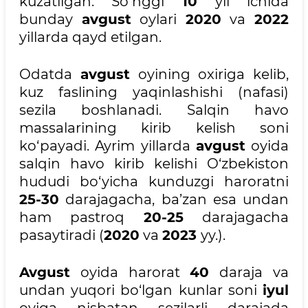
kuzatilgan. So‘nggi
10
yil ichida
bunday
avgust
oylari
2020
va
2022
yillarda qayd etilgan.
Odatda
avgust
oyining oxiriga kelib,
kuz faslining yaqinlashishi (nafasi)
sezila boshlanadi. Salqin havo
massalarining kirib kelish soni
ko‘payadi. Ayrim yillarda
avgust
oyida
salqin havo kirib kelishi O‘zbekiston
hududi bo‘yicha kunduzgi haroratni
25-30
darajagacha, ba’zan esa undan
ham pastroq
20-25
darajagacha
pasaytiradi (
2020
va
2023
yy.).
Avgust
oyida harorat
40
daraja va
undan yuqori bo‘lgan kunlar soni
iyul