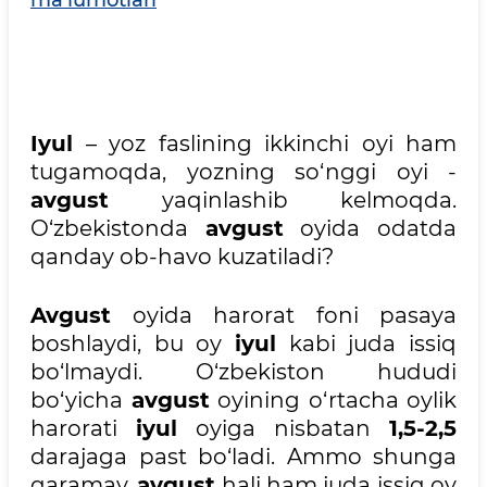
ma'lumotlari
Iyul
– yoz faslining ikkinchi oyi ham
tugamoqda, yozning so‘nggi oyi -
avgust
yaqinlashib kelmoqda.
O‘zbekistonda
avgust
oyida odatda
qanday ob-havo kuzatiladi?
Avgust
oyida harorat foni pasaya
boshlaydi, bu oy
iyul
kabi juda issiq
bo‘lmaydi. O‘zbekiston hududi
bo‘yicha
avgust
oyining o‘rtacha oylik
harorati
iyul
oyiga nisbatan
1,5-2,5
darajaga past bo‘ladi. Ammo shunga
qaramay,
avgust
hali ham juda issiq oy