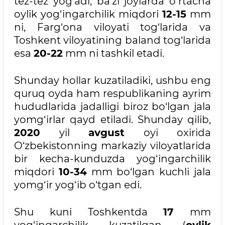
tez-tez yog‘adi, ba’zi joylarda o‘rtacha
oylik yog‘ingarchilik miqdori
12-15
mm
ni, Farg‘ona viloyati tog‘larida va
Toshkent viloyatining baland tog‘larida
esa
20-22
mm ni tashkil etadi.
Shunday hollar kuzatiladiki, ushbu eng
quruq oyda ham respublikaning ayrim
hududlarida jadalligi biroz bo‘lgan jala
yomg‘irlar qayd etiladi. Shunday qilib,
2020
yil
avgust
oyi oxirida
O‘zbekistonning markaziy viloyatlarida
bir kecha-kunduzda yog‘ingarchilik
miqdori
10-34
mm bo‘lgan kuchli jala
yomg‘ir yog‘ib o‘tgan edi.
Shu kuni Toshkentda
17
mm