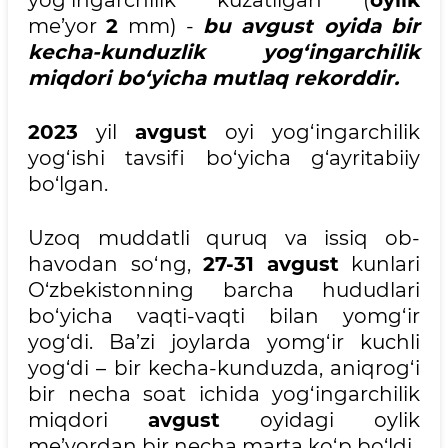
yog‘ingarchilik kuzatilgan (
oylik
me’yor
2
mm) -
bu avgust oyida bir
kecha-kunduzlik yog‘ingarchilik
miqdori bo‘yicha mutlaq rekorddir.
2023
yil
avgust
oyi yog‘ingarchilik
yog‘ishi tavsifi bo‘yicha g‘ayritabiiy
bo‘lgan.
Uzoq muddatli quruq va issiq ob-
havodan so‘ng,
27-31
avgust
kunlari
O‘zbekistonning barcha hududlari
bo‘yicha vaqti-vaqti bilan yomg‘ir
yog‘di. Ba’zi joylarda yomg‘ir kuchli
yog‘di – bir kecha-kunduzda, aniqrog‘i
bir necha soat ichida yog‘ingarchilik
miqdori
avgust
oyidagi oylik
me’yordan bir necha marta ko‘p bo‘ldi.