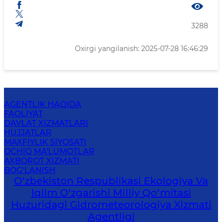
3288
Oxirgi yangilanish: 2025-07-28 16:46:29
AGENTLIK HAQIDA
FAOLIYAT
DAVLAT XIZMATLARI
HUJJATLAR
MAXFIYLIK SIYOSATI
OCHIQ MA'LUMOTLAR
AXBOROT XIZMATI
BOG‘LANISH
O‘zbekiston Respublikasi Ekologiya Va
Iqlim O‘zgarishi Milliy Qo‘mitasi
Huzuridagi Gidrometeorologiya Xizmati
Agentligi