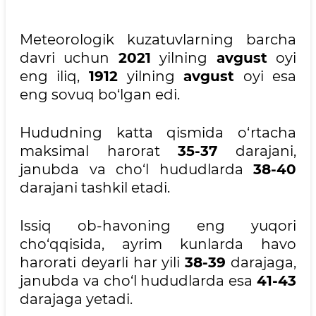
Meteorologik kuzatuvlarning barcha
davri uchun
2021
yilning
avgust
oyi
eng iliq,
1912
yilning
avgust
oyi esa
eng sovuq bo‘lgan edi.
Hududning katta qismida o‘rtacha
maksimal harorat
35-37
darajani,
janubda va cho‘l hududlarda
38-40
darajani tashkil etadi.
Issiq ob-havoning eng yuqori
cho‘qqisida, ayrim kunlarda havo
harorati deyarli har yili
38-39
darajaga,
janubda va cho‘l hududlarda esa
41-43
darajaga yetadi.