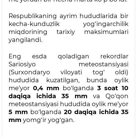
Respublikaning ayrim hududlarida bir
kecha-kunduzlik yog‘ingarchilik
miqdorining tarixiy maksimumlari
yangilandi.
Eng esda qoladigan rekordlar
Sariosiyo meteostansiyasi
(Surxondaryo viloyati tog‘ oldi)
hududida kuzatilgan, bunda oylik
me’yor
0,4 mm
bo‘lganda
3 soat 10
daqiqa ichida
35 mm
va Qo‘qon
meteostansiyasi hududida oylik me’yor
5 mm
bo‘lganda
20 daqiqa ichida
35
mm
yomg‘ir yog‘gan.