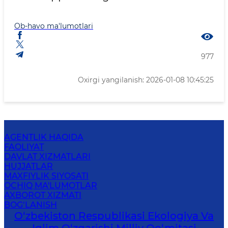
Ob-havo ma'lumotlari
977
Oxirgi yangilanish: 2026-01-08 10:45:25
AGENTLIK HAQIDA
FAOLIYAT
DAVLAT XIZMATLARI
HUJJATLAR
MAXFIYLIK SIYOSATI
OCHIQ MA'LUMOTLAR
AXBOROT XIZMATI
BOG‘LANISH
O‘zbekiston Respublikasi Ekologiya Va