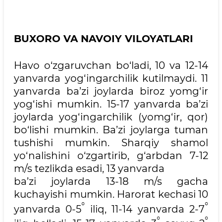
BUXORO VA NAVOIY VILOYATLARI
Havo o‘zgaruvchan bo‘ladi, 10 va 12-14
yanvarda yog‘ingarchilik kutilmaydi. 11
yanvarda ba’zi joylarda biroz yomg‘ir
yog‘ishi mumkin. 15-17 yanvarda ba’zi
joylarda yog‘ingarchilik (yomg‘ir, qor)
bo‘lishi mumkin. Ba’zi joylarga tuman
tushishi mumkin. Sharqiy shamol
yo‘nalishini o‘zgartirib, g‘arbdan 7-12
m/s tezlikda esadi, 13 yanvarda
ba’zi joylarda 13-18 m/s gacha
kuchayishi mumkin. Harorat kechasi 10
°
°
yanvarda 0-5
iliq, 11-14 yanvarda 2-7
°
°