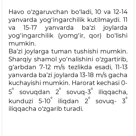
Havo o‘zgaruvchan bo‘ladi, 10 va 12-14
yanvarda yog‘ingarchilik kutilmaydi. 11
va 15-17 yanvarda ba’zi joylarda
yog‘ingarchilik (yomg‘ir, qor) bo‘lishi
mumkin.
Ba’zi joylarga tuman tushishi mumkin.
Sharqiy shamol yo‘nalishini o‘zgartirib,
g‘arbdan 7-12 m/s tezlikda esadi, 11-13
yanvarda ba’zi joylarda 13-18 m/s gacha
kuchayishi mumkin. Harorat kechasi 0-
°
°
°
5
sovuqdan 2
sovuq-3
iliqqacha,
°
°
°
kunduzi 5-10
iliqdan 2
sovuq- 3
iliqqacha o‘zgarib turadi.