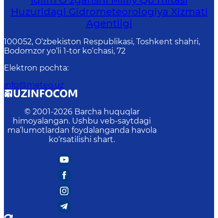
Iqlim O‘zgarishi Milliy Qo‘mitasi
Huzuridagi Gidrometeorologiya Xizmati
Agentligi
100052, O‘zbekiston Respublikasi, Toshkent shahri,
Bodomzor yo‘li 1-tor ko‘chasi, 72
Elektron pochta
:
info@meteo.uz
© 2001-
2026
Barcha huquqlar
himoyalangan. Ushbu veb-saytdagi
ma’lumotlardan foydalanganda havola
ko‘rsatilishi shart.