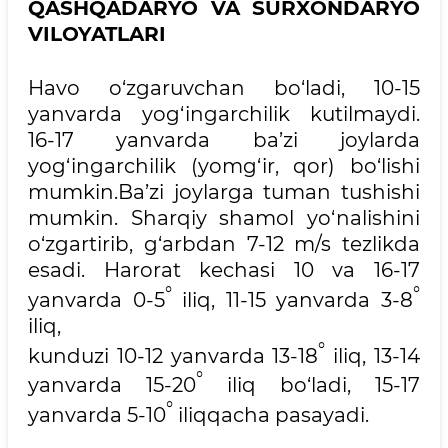
QASHQADARYO VA SURXONDARYO
VILOYATLARI
Havo o‘zgaruvchan bo‘ladi, 10-15
yanvarda yog‘ingarchilik kutilmaydi.
16-17 yanvarda ba’zi joylarda
yog‘ingarchilik (yomg‘ir, qor) bo‘lishi
mumkin.Ba’zi joylarga tuman tushishi
mumkin. Sharqiy shamol yo‘nalishini
o‘zgartirib, g‘arbdan 7-12 m/s tezlikda
esadi. Harorat kechasi 10 va 16-17
°
°
yanvarda 0-5
iliq, 11-15 yanvarda 3-8
iliq,
°
kunduzi 10-12 yanvarda 13-18
iliq, 13-14
°
yanvarda 15-20
iliq bo‘ladi, 15-17
°
yanvarda 5-10
iliqqacha pasayadi.