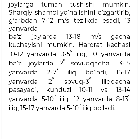
joylarga tuman tushishi mumkin.
Sharqiy shamol yo‘nalishini o‘zgartirib,
g‘arbdan 7-12 m/s tezlikda esadi, 13
yanvarda
ba’zi joylarda 13-18 m/s gacha
kuchayishi mumkin. Harorat kechasi
°
10-12 yanvarda 0-5
iliq, 10 yanvarda
°
ba’zi joylarda 2
sovuqqacha, 13-15
°
yanvarda 2-7
iliq bo‘ladi, 16-17
°
°
yanvarda 2
sovuq-3
iliqqacha
pasayadi, kunduzi 10-11 va 13-14
°
°
yanvarda 5-10
iliq, 12 yanvarda 8-13
°
iliq, 15-17 yanvarda 5-10
iliq bo‘ladi.