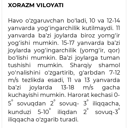
XORAZM VILOYATI
Havo o‘zgaruvchan bo‘ladi, 10 va 12-14
yanvarda yog‘ingarchilik kutilmaydi. 11
yanvarda ba’zi joylarda biroz yomg‘ir
yog‘ishi mumkin. 15-17 yanvarda ba’zi
joylarda yog‘ingarchilik (yomg‘ir, qor)
bo‘lishi mumkin. Ba’zi joylarga tuman
tushishi mumkin. Sharqiy shamol
yo‘nalishini o‘zgartirib, g‘arbdan 7-12
m/s tezlikda esadi, 11 va 13 yanvarda
ba’zi joylarda 13-18 m/s gacha
kuchayishi mumkin. Harorat kechasi 0-
°
°
°
5
sovuqdan 2
sovuq- 3
iliqqacha,
°
°
°
kunduzi 5-10
iliqdan 2
sovuq-3
iliqqacha o‘zgarib turadi.