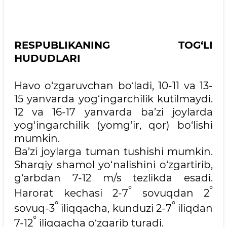
RESPUBLIKANING TOG‘LI
HUDUDLARI
Havo o‘zgaruvchan bo‘ladi, 10-11 va 13-
15 yanvarda yog‘ingarchilik kutilmaydi.
12 va 16-17 yanvarda ba’zi joylarda
yog‘ingarchilik (yomg‘ir, qor) bo‘lishi
mumkin.
Ba’zi joylarga tuman tushishi mumkin.
Sharqiy shamol yo‘nalishini o‘zgartirib,
g‘arbdan 7-12 m/s tezlikda esadi.
°
°
Harorat kechasi 2-7
sovuqdan 2
°
°
sovuq-3
iliqqacha, kunduzi 2-7
iliqdan
°
7-12
iliqqacha o‘zgarib turadi.