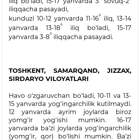
iliq bo‘ladi, 15-17 yanvarda 3
sovuq-2
iliqqacha pasayadi,
°
kunduzi 10-12 yanvarda 11-16
iliq, 13-14
°
yanvarda 13-18
iliq bo‘ladi, 15-17
°
yanvarda 3-8
iliqqacha pasayadi.
TOSHKENT, SAMARQAND, JIZZAX,
SIRDARYO VILOYATLARI
Havo o‘zgaruvchan bo‘ladi, 10-11 va 13-
15 yanvarda yog‘ingarchilik kutilmaydi.
12 yanvarda ayrim joylarda biroz
yomg‘ir yog‘ishi mumkin. 16-17
yanvarda ba’zi joylarda yog‘ingarchilik
(yomg‘ir, qor) bo‘lishi mumkin. Ba’zi