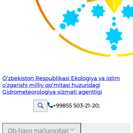
O‘zbekiston Respublikasi Ekologiya va iqlim
o‘zgarishi milliy qo‘mitasi huzuridagi
Gidrometeorologiya xizmati agentligi
+99855 503-21-20
;
Ob-havo ma'lumotlari