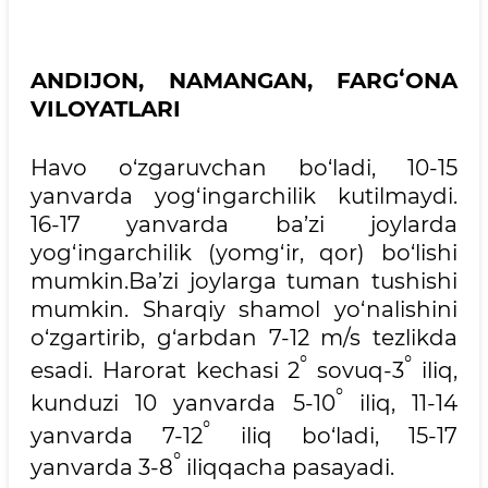
ANDIJON, NAMANGAN, FARGʻONA
VILOYATLARI
Havo o‘zgaruvchan bo‘ladi, 10-15
yanvarda yog‘ingarchilik kutilmaydi.
16-17 yanvarda ba’zi joylarda
yog‘ingarchilik (yomg‘ir, qor) bo‘lishi
mumkin.Ba’zi joylarga tuman tushishi
mumkin. Sharqiy shamol yo‘nalishini
o‘zgartirib, g‘arbdan 7-12 m/s tezlikda
°
°
esadi. Harorat kechasi 2
sovuq-3
iliq,
°
kunduzi 10 yanvarda 5-10
iliq, 11-14
°
yanvarda 7-12
iliq bo‘ladi, 15-17
°
yanvarda 3-8
iliqqacha pasayadi.