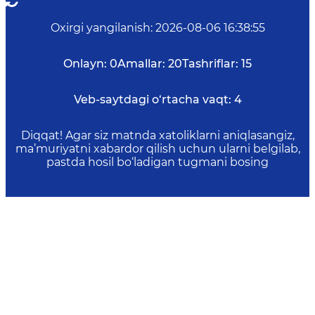
Oxirgi yangilanish
:
2026-08-06 16:38:55
Onlayn:
0
Amallar:
20
Tashriflar:
15
Veb-saytdagi o‘rtacha vaqt:
4
Diqqat! Agar siz matnda xatoliklarni aniqlasangiz,
ma’muriyatni xabardor qilish uchun ularni belgilab,
pastda hosil bo‘ladigan tugmani bosing