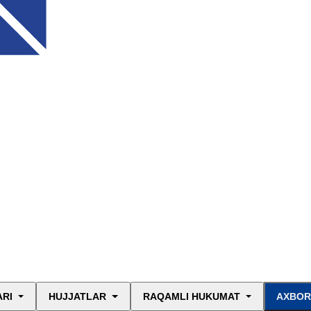
ARI
HUJJATLAR
RAQAMLI HUKUMAT
AXBOR