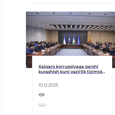
Xalqaro korrupsiyaga qarshi
kurashish kuni vazirlik tizimida
halollik tamoyillarini
mustahkamlashga bag‘ishlandi
10.12.2025
560