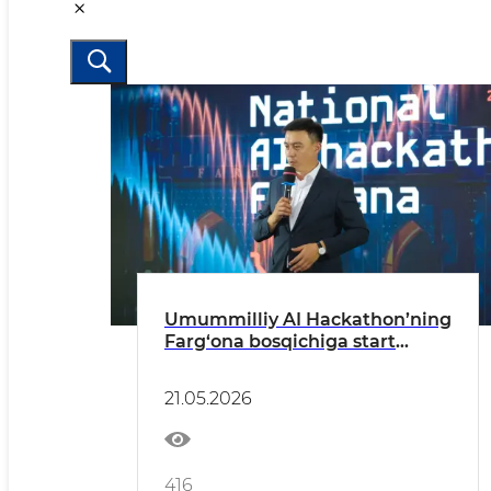
Umummilliy AI Hackathon’ning
Farg‘ona bosqichiga start
berildi
21.05.2026
416