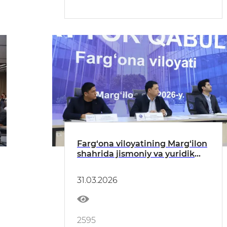
Farg‘ona viloyatining Marg‘ilon
shahrida jismoniy va yuridik
shaxslar uchun sayyor qabul
bo‘lib o‘tdi
31.03.2026
2595