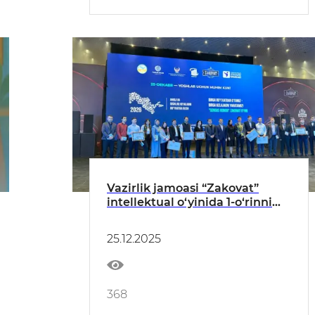
Vazirlik jamoasi “Zakovat”
intellektual o‘yinida 1-o‘rinni
egalladi
25.12.2025
368