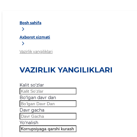
Bosh sahifa
Axborot xizmati
Vazirlik yangiliklari
VAZIRLIK YANGILIKLARI
Kalit so‘zlar
Bo‘lgan davr dan
Davr gacha
Yo‘nalish