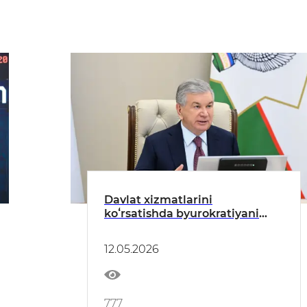
Davlat xizmatlarini
koʻrsatishda byurokratiyani
qisqartirish choralari koʻrib
chiqildi
12.05.2026
777