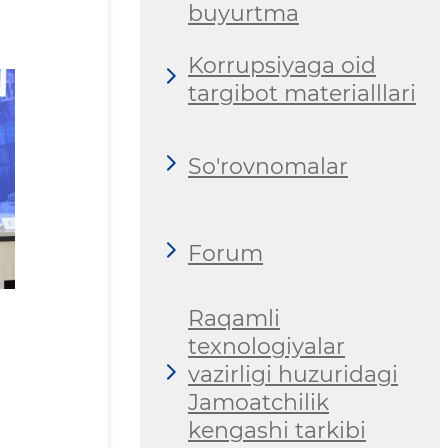
buyurtma
Korrupsiyaga oid
targibot materialllari
So'rovnomalar
Forum
Raqamli
texnologiyalar
vazirligi huzuridagi
Jamoatchilik
kengashi tarkibi