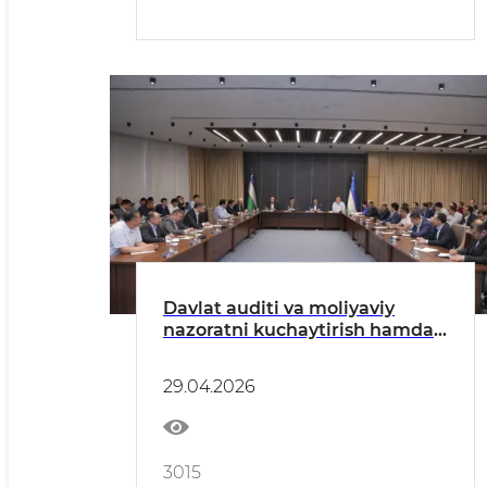
Davlat auditi va moliyaviy
nazoratni kuchaytirish hamda
huquqbuzarliklar profilaktikasi
masalalari muhokama qilindi
29.04.2026
3015