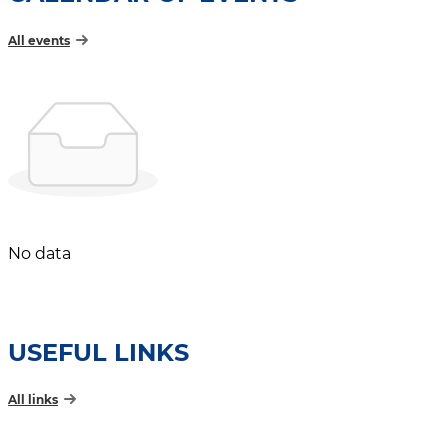
All events
No data
USEFUL LINKS
All links