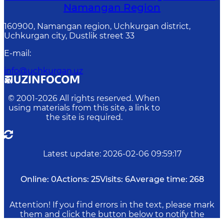
Namangan Region
160900, Namangan region, Uchkurgan district,
Uchkurgan city, Dustlik street 33
E-mail
:
info@uchkurgan.uz
© 2001-
2026
All rights reserved. When
using materials from this site, a link to
the site is required.
Latest update
:
2026-02-06 09:59:17
Online:
0
Actions:
25
Visits:
6
Average time:
268
Attention! If you find errors in the text, please mark
them and click the button below to notify the
administration.