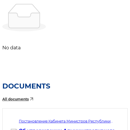
No data
DOCUMENTS
All documents
Постановление Кабинета Министров Республики
Узбекистан №433. Дата принятия 05.08.2026. Дата
вступления в силу 01.10.2026