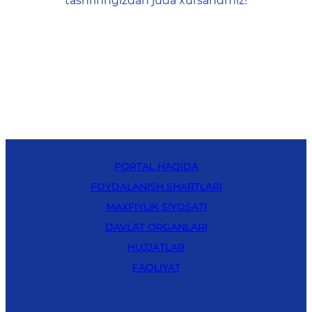
tashrifingizdan juda xursandmiz!
PORTAL HAQIDA
FOYDALANISH SHARTLARI
MAXFIYLIK SIYOSATI
DAVLAT ORGANLARI
HUJJATLAR
FAOLIYAT