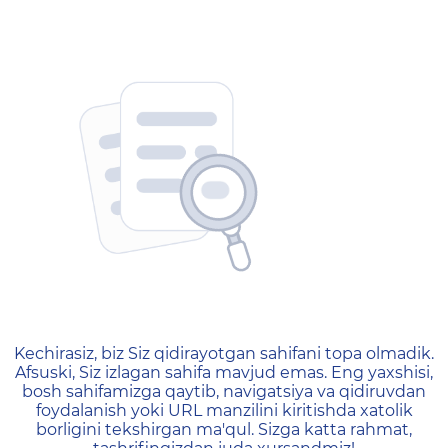
404 — Страница не найд
Kechirasiz, biz Siz qidirayotgan sahifani topa olmadik.
Afsuski, Siz izlagan sahifa mavjud emas. Eng yaxshisi,
bosh sahifamizga qaytib, navigatsiya va qidiruvdan
foydalanish yoki URL manzilini kiritishda xatolik
borligini tekshirgan ma'qul. Sizga katta rahmat,