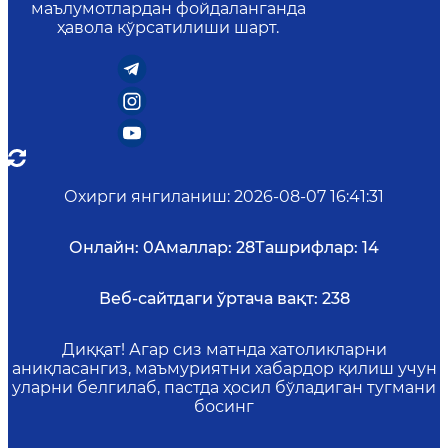
маълумотлардан фойдаланганда
ҳавола кўрсатилиши шарт.
Охирги янгиланиш
:
2026-08-07 16:41:31
Онлайн:
0
Амаллар:
28
Ташрифлар:
14
Веб-сайтдаги ўртача вақт:
238
Диққат! Агар сиз матнда хатоликларни
аниқласангиз, маъмуриятни хабардор қилиш учун
уларни белгилаб, пастда ҳосил бўладиган тугмани
босинг