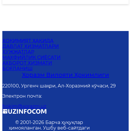
ҲОКИМИЯТ ҲАҚИДА
ДАВЛАТ ХИЗМАТЛАРИ
ҲУЖЖАТЛАР
MАХФИЙЛИК СИЁСАТИ
АХБОРОТ ХИЗМАТИ
БОҒЛАНИШ
Хоразм Вилояти Ҳокимлиги
220100, Ургенч шаҳри, Ал-Хоразмий кўчаси, 29
Электрон почта
:
hokim@xorazm.uz
© 2001-
2026
Барча ҳуқуқлар
ҳимояланган. Ушбу веб-сайтдаги