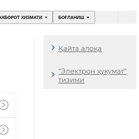
АХБОРОТ ХИЗМАТИ
БОҒЛАНИШ
Қайта алоқа
"Электрон ҳукумат"
тизими