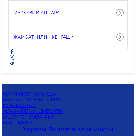
МАРКАЗИЙ АППАРАТ
ЖАМОАТЧИЛИК КЕНГАШИ
ҲОКИМИЯТ ҲАҚИДА
ДАВЛАТ ХИЗМАТЛАРИ
ҲУЖЖАТЛАР
MАХФИЙЛИК СИЁСАТИ
АХБОРОТ ХИЗМАТИ
БОҒЛАНИШ
Хоразм Вилояти Ҳокимлиги