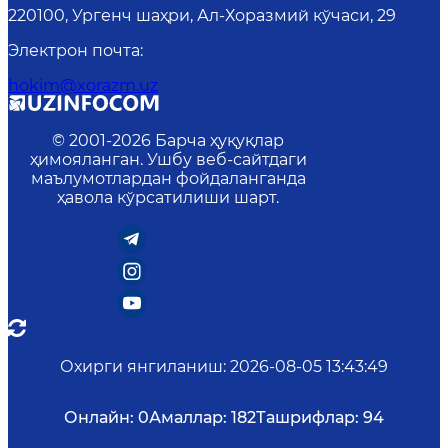
220100, Ургенч шаҳри, Ал-Хоразмий кўчаси, 29
Электрон почта
:
hokim@xorazm.uz
© 2001-
2026
Барча ҳуқуқлар
ҳимояланган. Ушбу веб-сайтдаги
маълумотлардан фойдаланганда
ҳавола кўрсатилиши шарт.
Охирги янгиланиш
:
2026-08-05 13:43:49
Онлайн:
0
Амаллар:
182
Ташрифлар:
94