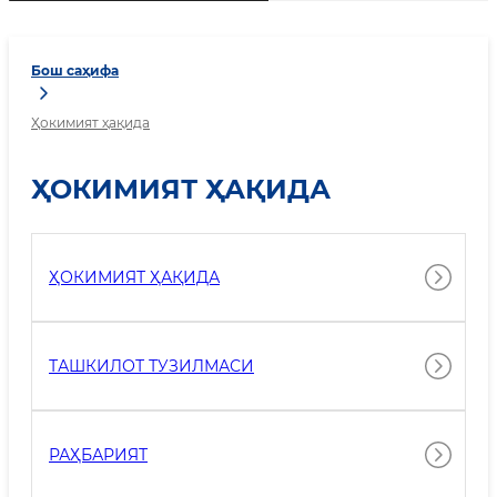
Бош саҳифа
Ҳокимият ҳақида
ҲОКИМИЯТ ҲАҚИДА
ҲОКИМИЯТ ҲАҚИДА
ТАШКИЛОТ ТУЗИЛМАСИ
РАҲБАРИЯТ