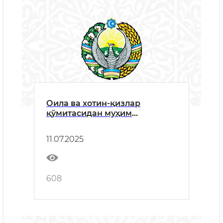
Оила ва хотин-қизлар
қўмитасидан муҳим
ташаббус: “Иқтисодий
мустақилликдан ижтимоий
11.07.2025
фаолликкача” – “Аёллар
дафтари”га 5 йил
608