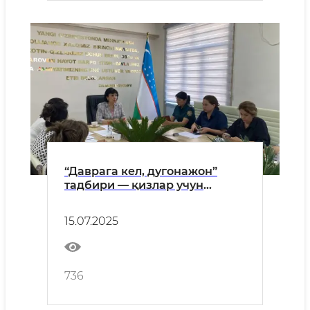
“Даврага кел, дугонажон”
тадбири — қизлар учун
мазмунли ёз!
15.07.2025
736