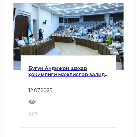
Бугун Андижон шаҳар
ҳокимлиги мажлислар залида
Оила ва хотин-қизлар
қўмитаси ҳамда вилоят
12.07.2025
ҳокимлиги ҳамкорлигида
“Оилалар мустаҳкамлигини
таъминлашда "Оқила аёллар"
ҳаракатининг ўрни”
667
мавзусида форум бўлиб ўтди.