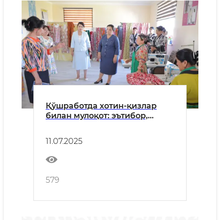
Қўшработда хотин-қизлар
билан мулоқот: эътибор,
қўллаб-қувватлаш ва амалий
ёрдам масалалари
11.07.2025
муҳокамада
579