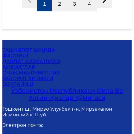
1
2
3
4
ТАШКИЛОТ ҲАҚИДА
ФАОЛИЯТ
ДАВЛАТ ХИЗМАТЛАРИ
ҲУЖЖАТЛАР
ОЧИҚ МАЪЛУМОТЛАР
АХБОРОТ ХИЗМАТИ
БОҒЛАНИШ
Ўзбекистон Республикаси Оила Ва
Хотин-Қизлар Қўмитаси
Тошкент ш., Мирзо Улуғбек т-н, Мирзакалон
Исмоилий к. 1Г-уй
Электрон почта
: