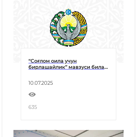
“Соғлом оила учун
бирлашайлик” мавзуси билан
маҳаллаларда энг ками 4 млн.
нафар хотин-қизларни
10.07.2025
спортга жалб этиш ишлари
ташкил этилмоқда.
635