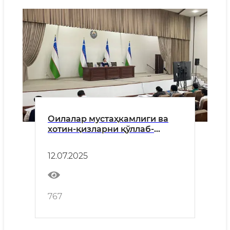
Оилалар мустаҳкамлиги ва
хотин-қизларни қўллаб-
қувватлаш - асосий эътиборда
12.07.2025
767