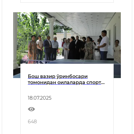
Бош вазир ўринбосари
томонидан оилаларда спорт
билан шуғулланиш
имкониятларини яхшилаш
18.07.2025
бўйича ташаббус кўрсатилди
648