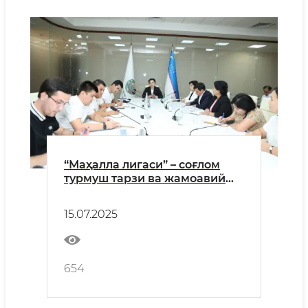
“Маҳалла лигаси” – соғлом
турмуш тарзи ва жамоавий
спортни тарғиб этишда янги
ёндашув
15.07.2025
654