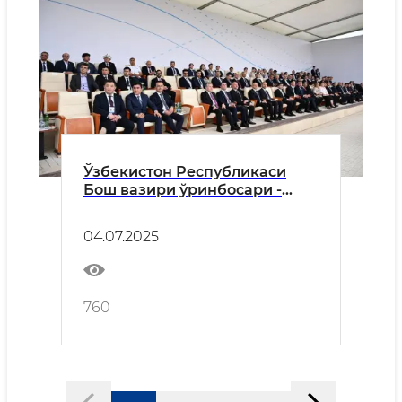
Ўзбекистон Республикаси
Бош вазири ўринбосари -
Оила ва хотин-қизлар
қўмитаси раиси Зулайҳо
04.07.2025
Махкамова Озарбайжонда –
маънавият, маданият ва
ғалабанинг тимсоли бўлган
парадда иштирок этмоқда.
760