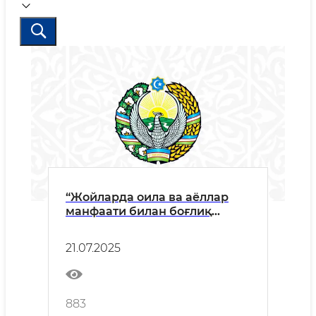
“Жойларда оила ва аёллар
манфаати билан боғлиқ
муаммоларни аниқлаш ҳамда
унга тезкор оқилона ечим
21.07.2025
топиш - устувор вазифамиз”
883