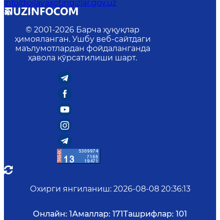
info@oilavaxotinqizlar.gov.uz
© 2001-
2026
Барча ҳуқуқлар
ҳимояланган. Ушбу веб-сайтдаги
маълумотлардан фойдаланганда
ҳавола кўрсатилиши шарт.
Охирги янгиланиш
:
2026-08-08 20:36:13
Онлайн:
1
Амаллар:
171
Ташрифлар:
101