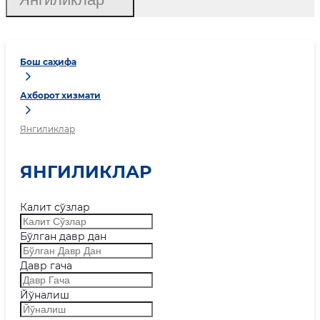
Бош саҳифа
Ахборот хизмати
Янгиликлар
ЯНГИЛИКЛАР
Калит сўзлар
Бўлган давр дан
Давр гача
Йўналиш