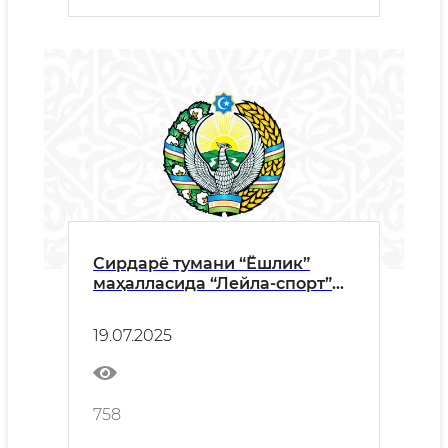
Сирдарё тумани “Ёшлик”
маҳалласида “Лейла-спорт”
аёллар соғломлаштириш
маркази ўз фаолиятини
19.07.2025
бошлади.
758