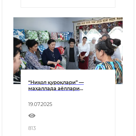
“Ниҳол қуроқлари” —
маҳаллада аёллари
бандлигига қўшилган ҳисса
19.07.2025
813