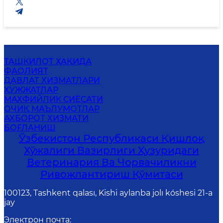
ТАШКИЛОТ ҲАҚИДА
ФАОЛИЯТ
ДАВЛАТ ХИЗМАТЛАРИ
ҲУЖЖАТЛАР
МАХФИЙЛИК СИЁСАТИ
ОЧИҚ МАЪЛУМОТЛАР
АХБОРОТ ХИЗМАТИ
БОҒЛАНИШ
Ўзбекистон Республикаси Қишлоқ
Хўжалиги Вазирлиги Ҳузуридаги
Ветеринария Ва Чорвачиликни
Ривожлантириш Қўмитаси
100123, Tashkent qalası, Kishi aylanba jolı kóshesi 21-a
jay
Электрон почта
: