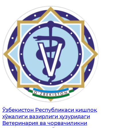
Ўзбекистон Республикаси қишлоқ
хўжалиги вазирлиги ҳузуридаги
Ветеринария ва чорвачиликни