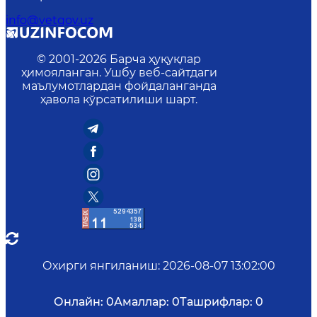
info@vetgov.uz
© 2001-
2026
Барча ҳуқуқлар
ҳимояланган. Ушбу веб-сайтдаги
маълумотлардан фойдаланганда
ҳавола кўрсатилиши шарт.
Охирги янгиланиш
:
2026-08-07 13:02:00
Онлайн:
0
Амаллар:
0
Ташрифлар:
0