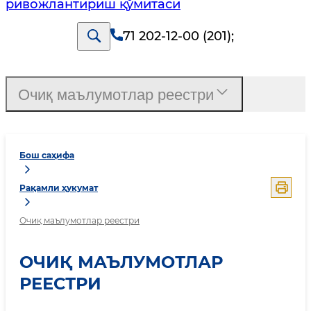
ривожлантириш қўмитаси
71 202-12-00 (201)
;
Очиқ маълумотлар реестри
Бош саҳифа
Рақамли ҳукумат
Очиқ маълумотлар реестри
ОЧИҚ МАЪЛУМОТЛАР
РЕЕСТРИ