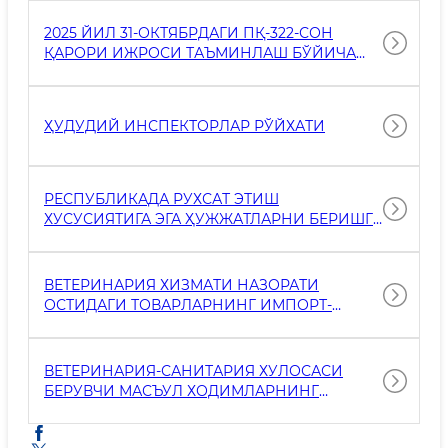
2025 ЙИЛ 31-ОКТЯБРДАГИ ПҚ-322-СОН
ҚАРОРИ ИЖРОСИ ТАЪМИНЛАШ БЎЙИЧА
МАЪЛУМОТЛАР
ҲУДУДИЙ ИНСПЕКТОРЛАР РЎЙХАТИ
РЕСПУБЛИКАДА РУХСАТ ЭТИШ
ХУСУСИЯТИГА ЭГА ҲУЖЖАТЛАРНИ БЕРИШГА
ВАКОЛАТЛИ ҲАМДА ХАБАРНОМАЛАРНИ
ҚАБУЛ ҚИЛАДИГАН ОРГАНЛАРНИНГ
ҲУДУДЛАР КЕСИМИ БЎЙИЧА МАСЪУЛ
ВЕТЕРИНАРИЯ ХИЗМАТИ НАЗОРАТИ
ИНСПЕКТОРЛАР РЎЙХАТИ ТЎҒРИСИДА
ОСТИДАГИ ТОВАРЛАРНИНГ ИМПОРТ-
МАЪЛУМОТ
ЭКСПОРТИДА ВЕТЕРИНАРИЯ
СЕРТИФИКАТЛАРИНИ
РАСМИЙЛАШТИРИШДА ВАКОЛАТЛИ
ВЕТЕРИНАРИЯ-САНИТАРИЯ ХУЛОСАСИ
ХОДИМЛАР
БЕРУВЧИ МАСЪУЛ ХОДИМЛАРНИНГ
ҲУДУДЛАР КЕСИМИ БЎЙИЧА РЎЙХАТИ.