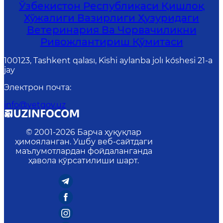
Ўзбекистон Республикаси Қишлоқ
Хўжалиги Вазирлиги Ҳузуридаги
Ветеринария Ва Чорвачиликни
Ривожлантириш Қўмитаси
100123, Tashkent qalası, Kishi aylanba jolı kóshesi 21-a
jay
Электрон почта
:
info@vetgov.uz
© 2001-
2026
Барча ҳуқуқлар
ҳимояланган. Ушбу веб-сайтдаги
маълумотлардан фойдаланганда
ҳавола кўрсатилиши шарт.