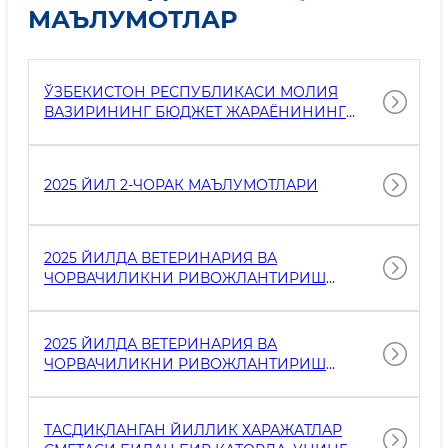
МАЪЛУМОТЛАР
ЎЗБЕКИСТОН РЕСПУБЛИКАСИ МОЛИЯ
ВАЗИРИНИНГ БЮДЖЕТ ЖАРАЁНИНИНГ
ОЧИҚЛИГИНИ ТАЪМИНЛАШ МАҚСАДИДА
РАСМИЙ ВЕБ-САЙТЛАРДА
МАЪЛУМОТЛАРНИ ЖОЙЛАШТИРИШ
2025 ЙИЛ 2-ЧОРАК МАЪЛУМОТЛАРИ
ТАРТИБИ ТЎҒРИСИДАГИ 3299-СОНЛИ
БУЙРУҒИ БЎЙИЧА МАЪЛУМОТЛАР
2025 ЙИЛДА ВЕТЕРИНАРИЯ ВА
ЧОРВАЧИЛИКНИ РИВОЖЛАНТИРИШ
ҚЎМИТАСИ ТОМОНИДАН ҚУРИЛИШ,
РЕКОНСТРУКЦИЯ ҚИЛИШ ВА ТАЪМИРЛАШ
ИШЛАРИ БЎЙИЧА ЎТКАЗИЛГАН ТАНЛОВЛАР
2025 ЙИЛДА ВЕТЕРИНАРИЯ ВА
(ТЕНДЕРЛАР) ТЎҒРИСИДАГИ МАЪЛУМОТЛАР
ЧОРВАЧИЛИКНИ РИВОЖЛАНТИРИШ
ҚЎМИТАСИ БУЮРТМАЧИЛИГИДА КАПИТАЛ
ҚЎЙИЛМАЛАР ҲИСОБИДАН АМАЛГА
ОШИРИЛАЁТГАН ЛОЙИҲАЛАРНИНГ
ТАСДИҚЛАНГАН ЙИЛЛИК ХАРАЖАТЛАР
ИЖРОСИ ТЎҒРИСИДАГИ МАЪЛУМОТЛАР