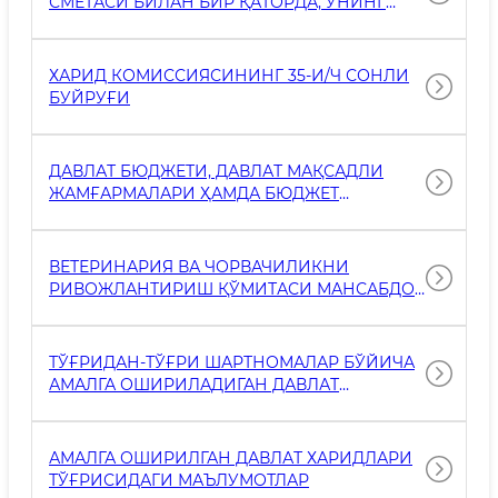
СМЕТАСИ БИЛАН БИР ҚАТОРДА, УНИНГ
ИЖРОСИ, ШУ ЖУМЛАДАН ОБЪЕКТЛАРНИ
ҚУРИШ, РЕКОНСТРУКЦИЯ ҚИЛИШ ВА
КАПИТАЛ ТАЪМИРЛАШ ИШЛАРИ,
ХАРИД КОМИССИЯСИНИНГ 35-И/Ч СОНЛИ
АВТОМОТОТРАНСПОРТ ВОСИТАЛАРИНИ
БУЙРУҒИ
СОТИБ ОЛИШ ВА САҚЛАШ ХАРАЖАТЛАРИ
ТЎҒРИСИДАГИ МАЪЛУМОТЛАР
ДАВЛАТ БЮДЖЕТИ, ДАВЛАТ МАҚСАДЛИ
ЖАМҒАРМАЛАРИ ҲАМДА БЮДЖЕТ
ТАШКИЛОТЛАРИНИНГ БЮДЖЕТДАН
ТАШҚАРИ ЖАМҒАРМАЛАРИ ҲИСОБИГА
ХАРИД ҚИЛИНИШИ РЕЖАЛАШТИРИЛГАН
ВЕТЕРИНАРИЯ ВА ЧОРВАЧИЛИКНИ
ТОВАРЛАР (ИШЛАР, ХИЗМАТЛАР)
РИВОЖЛАНТИРИШ ҚЎМИТАСИ МАНСАБДОР
ТЎҒРИСИДАГИ МАЪЛУМОТЛАР
ШАХСЛАРИНИНГ 2025 ИЛ 1-ЧОРАК
ДАВОМИДА ХИЗМАТ САФАРЛАРИ
ХАРАЖАТЛАРИ ТЎҒРИСИДАГИ
ТЎҒРИДАН-ТЎҒРИ ШАРТНОМАЛАР БЎЙИЧА
МАЪЛУМОТЛАР
АМАЛГА ОШИРИЛАДИГАН ДАВЛАТ
ХАРИДЛАРИ ТЎҒРИСИДАГИ МАЪЛУМОТ
АМАЛГА ОШИРИЛГАН ДАВЛАТ ХАРИДЛАРИ
ТЎҒРИСИДАГИ МАЪЛУМОТЛАР