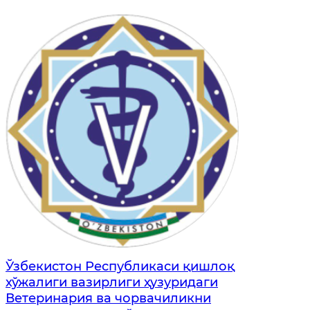
Ўзбекистон Республикаси қишлоқ
хўжалиги вазирлиги ҳузуридаги
Ветеринария ва чорвачиликни