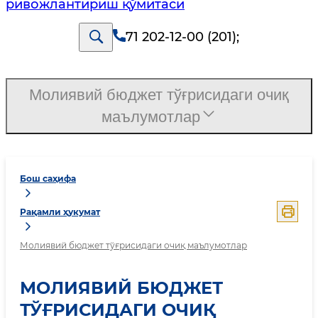
ривожлантириш қўмитаси
71 202-12-00 (201)
;
Молиявий бюджет тўғрисидаги очиқ
маълумотлар
Бош саҳифа
Рақамли ҳукумат
Молиявий бюджет тўғрисидаги очиқ маълумотлар
МОЛИЯВИЙ БЮДЖЕТ
ТЎҒРИСИДАГИ ОЧИҚ