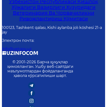
Ўзбекистон Республикаси Қишлоқ
Хўжалиги Вазирлиги Ҳузуридаги
Ветеринария Ва Чорвачиликни
Ривожлантириш Қўмитаси
100123, Tashkent qalası, Kishi aylanba jolı kóshesi 21-a
jay
Электрон почта
:
info@vetgov.uz
© 2001-
2026
Барча ҳуқуқлар
ҳимояланган. Ушбу веб-сайтдаги
маълумотлардан фойдаланганда
ҳавола кўрсатилиши шарт.