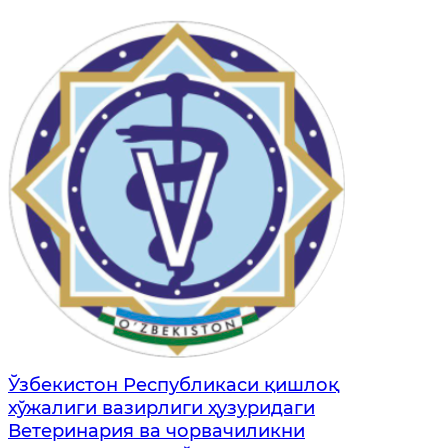
Ўзбекистон Республикаси қишлоқ
хўжалиги вазирлиги ҳузуридаги
Ветеринария ва чорвачиликни