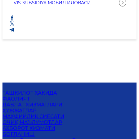
VIS-SUBSIDIYA МОБИЛ ИЛОВАСИ
ТАШКИЛОТ ҲАҚИДА
ФАОЛИЯТ
ДАВЛАТ ХИЗМАТЛАРИ
ҲУЖЖАТЛАР
МАХФИЙЛИК СИЁСАТИ
ОЧИҚ МАЪЛУМОТЛАР
АХБОРОТ ХИЗМАТИ
БОҒЛАНИШ