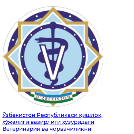
Ўзбекистон Республикаси қишлоқ
хўжалиги вазирлиги ҳузуридаги
Ветеринария ва чорвачиликни