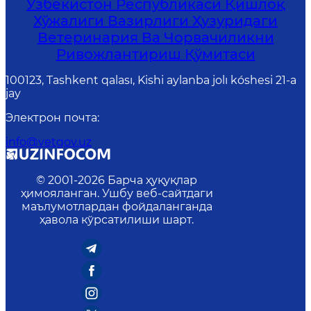
Ўзбекистон Республикаси Қишлоқ
Хўжалиги Вазирлиги Ҳузуридаги
Ветеринария Ва Чорвачиликни
Ривожлантириш Қўмитаси
100123, Tashkent qalası, Kishi aylanba jolı kóshesi 21-a
jay
Электрон почта
:
info@vetgov.uz
© 2001-
2026
Барча ҳуқуқлар
ҳимояланган. Ушбу веб-сайтдаги
маълумотлардан фойдаланганда
ҳавола кўрсатилиши шарт.