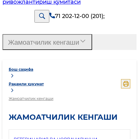
ривожлантириш қўмитаси
71 202-12-00 (201)
;
Жамоатчилик кенгаши
Бош саҳифа
Рақамли ҳукумат
Жамоатчилик кенгаши
ЖАМОАТЧИЛИК КЕНГАШИ