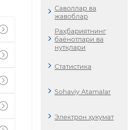
Саволлар ва
жавоблар
Раҳбариятнинг
баёнотлари ва
нутқлари
Статистика
Sohaviy Atamalar
Электрон ҳукумат