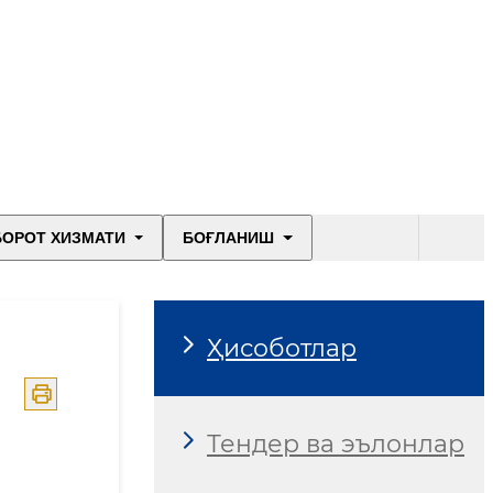
БОРОТ ХИЗМАТИ
БОҒЛАНИШ
Ҳисоботлар
Тендер ва эълонлар