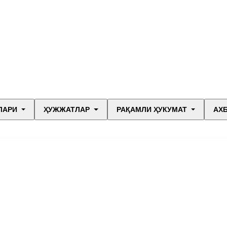
ЛАРИ
ҲУЖЖАТЛАР
РАҚАМЛИ ҲУКУМАТ
АХ