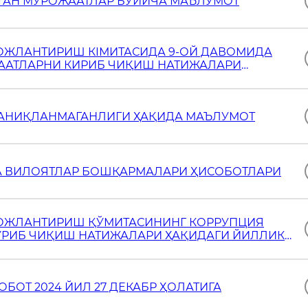
ШГАН МУРОЖААТЛАР БЎЙИЧА МАЪЛУМОТ
ОЖЛАНТИРИШ КIМИТАСИДА 9-ОЙ ДАВОМИДА
ААТЛАРНИ КИРИБ ЧИҚИШ НАТИЖАЛАРИ
 АНИҚЛАНМАГАНЛИГИ ҲАҚИДА МАЪЛУМОТ
А ВИЛОЯТЛАР БОШҚАРМАЛАРИ ҲИСОБОТЛАРИ
ВОЖЛАНТИРИШ ҚЎМИТАСИНИНГ КОРРУПЦИЯ
ЎРИБ ЧИҚИШ НАТИЖАЛАРИ ҲАҚИДАГИ ЙИЛЛИК
ОТ 2024 ЙИЛ 27 ДЕКАБР ҲОЛАТИГА