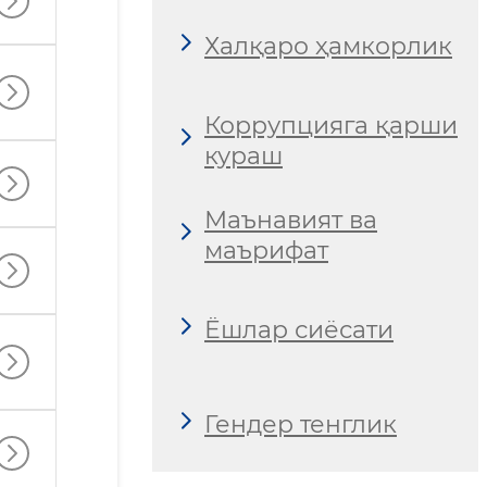
Халқаро ҳамкорлик
Коррупцияга қарши
кураш
Маънавият ва
маърифат
Ёшлар сиёсати
Гендер тенглик