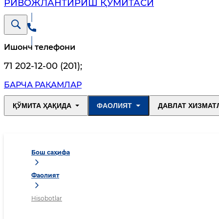
РИВОЖЛАНТИРИШ ҚЎМИТАСИ
Ишонч телефони
71 202-12-00 (201)
;
БАРЧА РАҚАМЛАР
ҚЎМИТА ҲАҚИДА
ФАОЛИЯТ
ДАВЛАТ ХИЗМАТ
Бош саҳифа
Фаолият
Hisobotlar