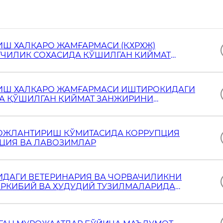
Ш ХАЛҚАРО ЖАМҒАРМАСИ (ҚХРХЖ)
ТЧИЛИК СОҲАСИДА ҚЎШИЛГАН ҚИЙМАТ
ИЧ)” ИНВЕСТИЦИЯ ЛОЙИҲАСИ БЎЙИЧА
ИШ ХАЛҚАРО ЖАМҒАРМАСИ ИШТИРОКИДАГИ
ДА ҚЎШИЛГАН ҚИЙМАТ ЗАНЖИРИНИ
СИНИ АМАЛГА ОШИРИШ ИЖРОСИ ЮЗАСИДАН М
ВОЖЛАНТИРИШ ҚЎМИТАСИДА КОРРУПЦИЯ
КЦИЯ ВА ЛАВОЗИМЛАР
ИДАГИ ВЕТЕРИНАРИЯ ВА ЧОРВАЧИЛИКНИ
АРКИБИЙ ВА ҲУДУДИЙ ТУЗИЛМАЛАРИДА
УРИ ИЖРОСИ ЮЗАСИДАН МАЪЛУМОТ