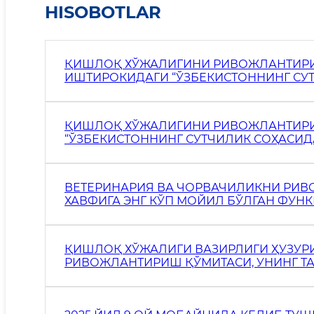
HISOBOTLAR
ҚИШЛОҚ ХЎЖАЛИГИНИ РИВОЖЛАНТИРИ
ИШТИРОКИДАГИ “ЎЗБЕКИСТОННИНГ СУ
ЗАНЖИРИНИ РИВОЖЛАНТИРИШ (2-БОСҚ
МАЪЛУМОТ
ҚИШЛОҚ ХЎЖАЛИГИНИ РИВОЖЛАНТИР
“ЎЗБЕКИСТОННИНГ СУТЧИЛИК СОҲАСИ
РИВОЖЛАНТИРИШ (2-БОСҚИЧ) ЛОЙИҲА
АЪ Л У М О Т
ВЕТЕРИНАРИЯ ВА ЧОРВАЧИЛИКНИ РИ
ХАВФИГА ЭНГ КЎП МОЙИЛ БЎЛГАН ФУН
ҚИШЛОҚ ХЎЖАЛИГИ ВАЗИРЛИГИ ҲУЗУР
РИВОЖЛАНТИРИШ ҚЎМИТАСИ, УНИНГ Т
КОРРУПЦИЯГА ҚАРШИ КУРАШИШ ДАСТ