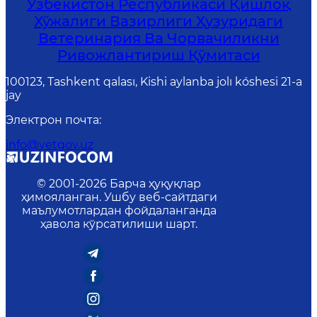
Ўзбекистон Республикаси Қишлоқ
Хўжалиги Вазирлиги Ҳузуридаги
Ветеринария Ва Чорвачиликни
Ривожлантириш Қўмитаси
100123, Tashkent qalası, Kishi aylanba jolı kóshesi 21-a
jay
Электрон почта
:
info@vetgov.uz
© 2001-
2026
Барча ҳуқуқлар
ҳимояланган. Ушбу веб-сайтдаги
маълумотлардан фойдаланганда
ҳавола кўрсатилиши шарт.