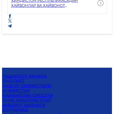
ҲИНДИСТОН РЕСПУБЛИКАСИДАН
ҲАЙВОНЛАР ВА ҲАЙВОНОТ
МАҲСУЛОТЛАРИ ОЛИБ КИРИЛИШИНИ
ВАҚТИНЧА ЧЕКЛАШ ТЎҒРИСИДА
ТАШКИЛОТ ҲАҚИДА
ФАОЛИЯТ
ДАВЛАТ ХИЗМАТЛАРИ
ҲУЖЖАТЛАР
МАХФИЙЛИК СИЁСАТИ
ОЧИҚ МАЪЛУМОТЛАР
АХБОРОТ ХИЗМАТИ
БОҒЛАНИШ