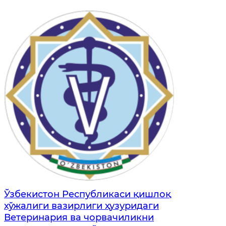
Ўзбекистон Республикаси қишлоқ
хўжалиги вазирлиги ҳузуридаги
Ветеринария ва чорвачиликни