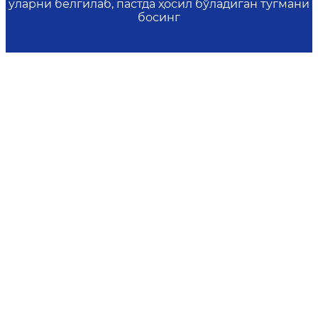
уларни белгилаб, пастда ҳосил бўладиган тугмани
босинг