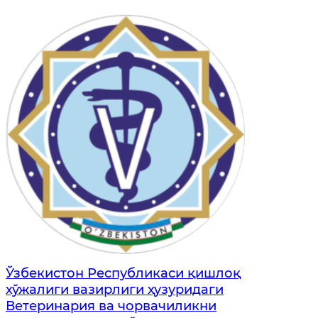
Ўзбекистон Республикаси қишлоқ
хўжалиги вазирлиги ҳузуридаги
Ветеринария ва чорвачиликни