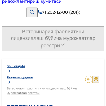
ривожлантириш қўмитаси
71 202-12-00 (201)
;
Ветеринария фаолиятини
лицензиялаш бўйича мурожаатлар
реестри
Бош саҳифа
Рақамли ҳукумат
0
+
Ветеринария фаолиятини лицензиялаш бўйича
мурожаатлар реестри