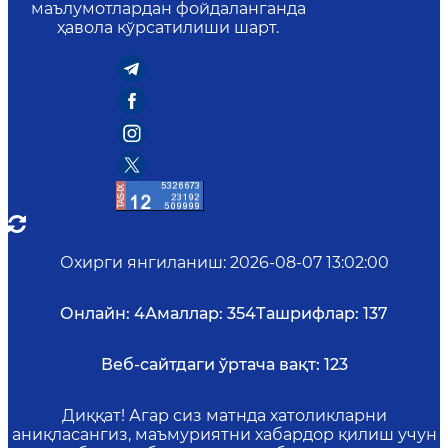
маълумотлардан фойдаланганда
ҳавола кўрсатилиши шарт.
Охирги янгиланиш
:
2026-08-07 13:02:00
Онлайн:
4
Амаллар:
354
Ташрифлар:
137
Веб-сайтдаги ўртача вақт:
123
Диққат! Агар сиз матнда хатоликларни
аниқласангиз, маъмуриятни хабардор қилиш учун