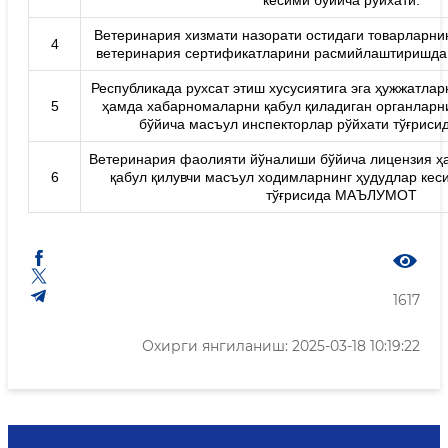
кесими бўйича рўйхати.
Ветеринария хизмати назорати остидаги товарларни
4
ветеринария сертификатларини расмийлаштиришда
Республикада рухсат этиш хусусиятига эга ҳужжатла
5
ҳамда хабарномаларни қабул қиладиган органларн
бўйича масъул инспекторлар рўйхати тўғри
Ветеринария фаолияти йўналиши бўйича лицензия 
6
қабул қилувчи масъул ходимларнинг ҳудудлар кес
тўғрисида МАЪЛУМОТ
1617
Охирги янгиланиш: 2025-03-18 10:19:22