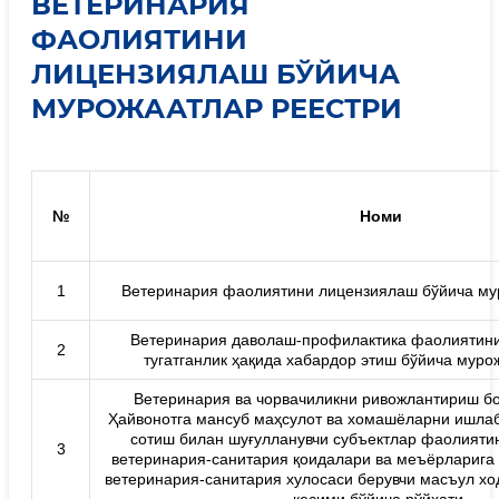
ВЕТЕРИНАРИЯ
ФАОЛИЯТИНИ
ЛИЦЕНЗИЯЛАШ БЎЙИЧА
МУРОЖААТЛАР РЕЕСТРИ
№
Номи
1
Ветеринария фаолиятини лицензиялаш бўйича му
Ветеринария даволаш-профилактика фаолиятини
2
тугатганлик ҳақида хабардор этиш бўйича муро
Ветеринария ва чорвачиликни ривожлантириш б
Ҳайвонотга мансуб маҳсулот ва хомашёларни ишлаб
сотиш билан шуғулланувчи субъектлар фаолияти
3
ветеринария-санитария қоидалари ва меъёрларига
ветеринария-санитария хулосаси берувчи масъул х