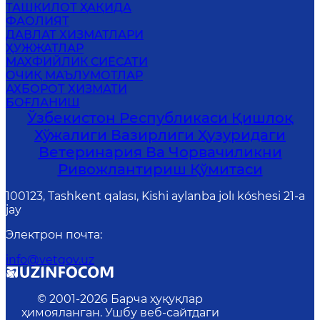
ТАШКИЛОТ ҲАҚИДА
ФАОЛИЯТ
ДАВЛАТ ХИЗМАТЛАРИ
ҲУЖЖАТЛАР
МАХФИЙЛИК СИЁСАТИ
ОЧИҚ МАЪЛУМОТЛАР
АХБОРОТ ХИЗМАТИ
БОҒЛАНИШ
Ўзбекистон Республикаси Қишлоқ
Хўжалиги Вазирлиги Ҳузуридаги
Ветеринария Ва Чорвачиликни
Ривожлантириш Қўмитаси
100123, Tashkent qalası, Kishi aylanba jolı kóshesi 21-a
jay
Электрон почта
:
info@vetgov.uz
© 2001-
2026
Барча ҳуқуқлар
ҳимояланган. Ушбу веб-сайтдаги