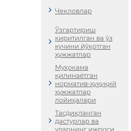
Чекловлар
Ўзгартириш
киритилган ва ўз
кучини йўқотган
ҳужжатлар
Муҳокама
қилинаётган
норматив-ҳуқуқий
ҳужжатлар
лойиҳалари
Тасдиқланган
дастурлар ва
уларнинг ижроси