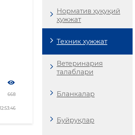
Норматив ҳуқуқий
ҳужжат
Техник хужжат
Ветеринария
талаблари
Бланкалар
668
2:53:46
Буйруқлар