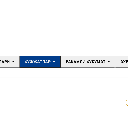
ЛАРИ
ҲУЖЖАТЛАР
РАҚАМЛИ ҲУКУМАТ
АХ