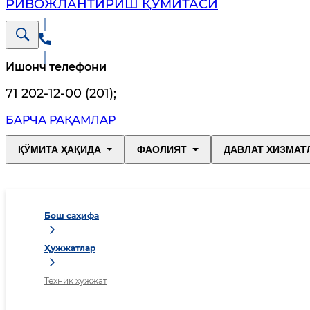
РИВОЖЛАНТИРИШ ҚЎМИТАСИ
Ишонч телефони
71 202-12-00 (201)
;
БАРЧА РАҚАМЛАР
ҚЎМИТА ҲАҚИДА
ФАОЛИЯТ
ДАВЛАТ ХИЗМАТ
Бош саҳифа
Ҳужжатлар
Техник ҳужжат