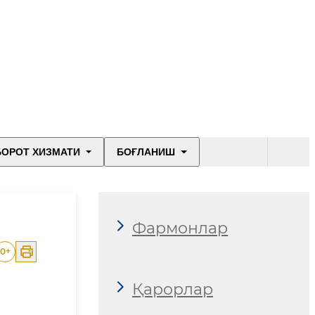
БОРОТ ХИЗМАТИ
БОҒЛАНИШ
Қонунлар
Фармонлар
0
+
Қарорлар