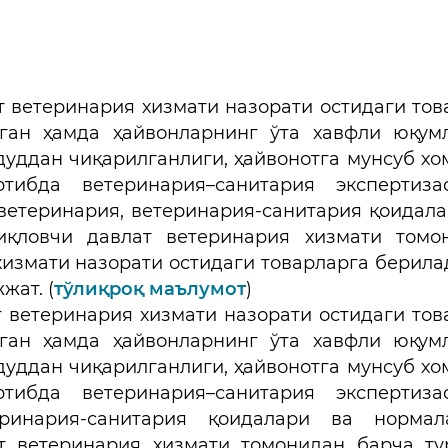
т ветеринария хизмати назорати остидаги тов
лган ҳамда ҳайвонларнинг ўта хавфли юқум
дуддан чиқарилганлиги, ҳайвонотга мунсуб хо
тибда ветеринария–санитария экспертиза
ветеринария, ветеринария-санитария қоидала
иқловчи давлат ветеринария хизмати томо
хизмати назорати остидаги товарларга берила
жат. (
тўлиқроқ маълумот
 ветеринария хизмати назорати остидаги тов
лган ҳамда ҳайвонларнинг ўта хавфли юқум
дуддан чиқарилганлиги, ҳайвонотга мунсуб хо
тибда ветеринария–санитария экспертиза
еринария-санитария қоидалари ва нормал
т ветеринария хизмати томонидан барча ту