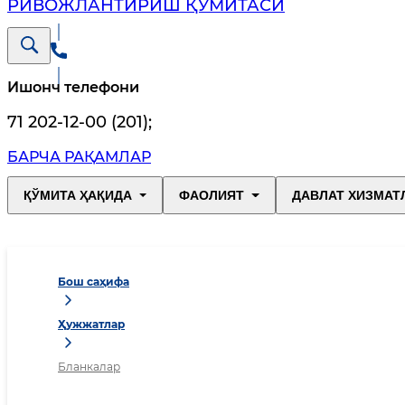
РИВОЖЛАНТИРИШ ҚЎМИТАСИ
Ишонч телефони
71 202-12-00 (201)
;
БАРЧА РАҚАМЛАР
ҚЎМИТА ҲАҚИДА
ФАОЛИЯТ
ДАВЛАТ ХИЗМАТ
Бош саҳифа
Ҳужжатлар
Бланкалар