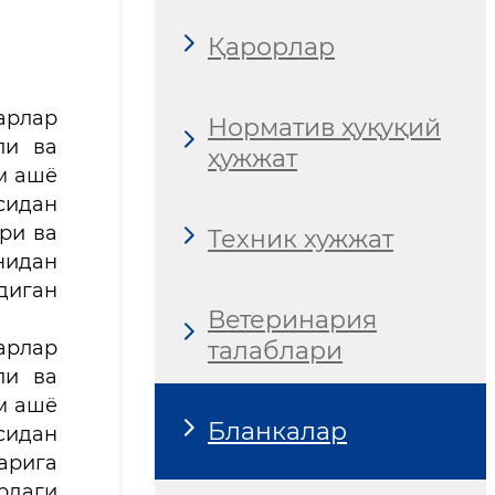
Қарорлар
арлар
Норматив ҳуқуқий
ли ва
ҳужжат
м ашё
сидан
ри ва
Техник хужжат
нидан
диган
Ветеринария
)
талаблари
арлар
ли ва
м ашё
Бланкалар
сидан
арига
рдаги