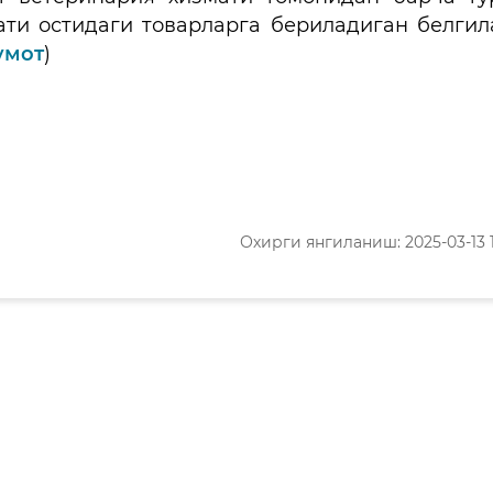
ати остидаги товарларга бериладиган белгил
умот
)
Охирги янгиланиш: 2025-03-13 1