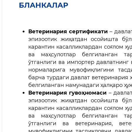
БЛАНКАЛАР
Ветеринария сертификати
– давла
эпизоотик жиҳатдан осойишта бў
карантин касалликлардан соғлом ху
ва маҳсулотлар белгиланган тар
ўтганлиги ва импортер давлатнинг 
нормаларига мувофиқлигини тасд
барча турдаги давлат ветеринария 
белгиланган намунадаги ҳалқаро ҳуж
Ветеринария гувоҳномаси
– давлат
эпизоотик жиҳатдан осойишта бў
карантин касалликлардан соғлом ху
ва маҳсулотлар белгиланган тар
ўтганлиги ва ветеринария, вет
мувофиқлигини тасдиқловчи давла