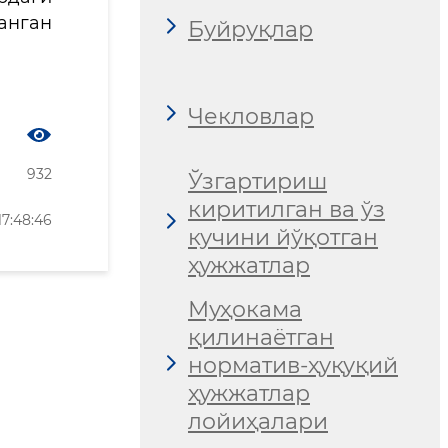
анган
Буйруқлар
Чекловлар
932
Ўзгартириш
киритилган ва ўз
7:48:46
кучини йўқотган
ҳужжатлар
Муҳокама
қилинаётган
норматив-ҳуқуқий
ҳужжатлар
лойиҳалари