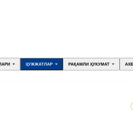
ЛАРИ
ҲУЖЖАТЛАР
РАҚАМЛИ ҲУКУМАТ
АХ