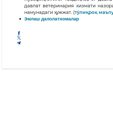
давлат ветеринария хизмати назор
намунадаги ҳужжат. (
тўлиқроқ маъл
Эмлаш далолатномалар