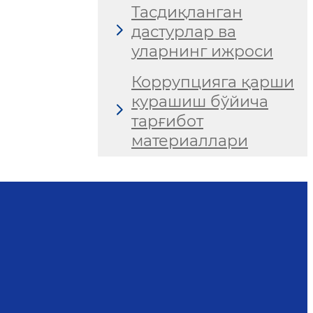
Тасдиқланган
дастурлар ва
уларнинг ижроси
Коррупцияга қарши
курашиш бўйича
тарғибот
материаллари