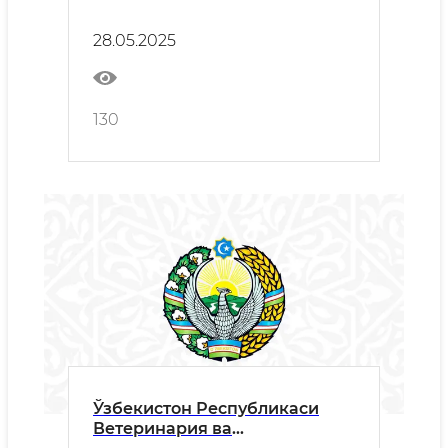
идентификация қилиш,
рўйхатга олиш ва кузатиш
28.05.2025
тўғрисида”ги Қонун кўриб
чиқилди.
130
Ўзбекистон Республикаси
Ветеринария ва