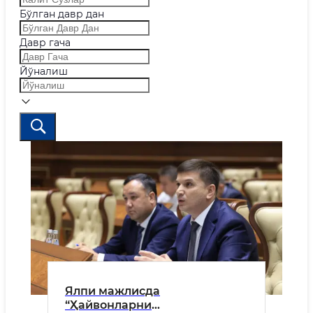
Бўлган давр дан
Давр гача
Йўналиш
Ялпи мажлисда
“Ҳайвонларни