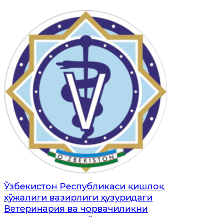
Ўзбекистон Республикаси қишлоқ
хўжалиги вазирлиги ҳузуридаги
Ветеринария ва чорвачиликни