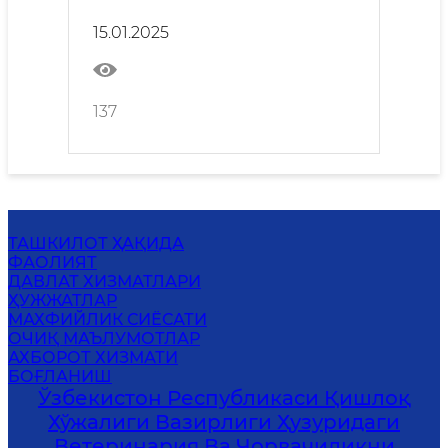
чорвачиликни
ривожлантириш қўмитаси
15.01.2025
Ҳайъат йиғилишининг
қарори
137
ТАШКИЛОТ ҲАҚИДА
ФАОЛИЯТ
ДАВЛАТ ХИЗМАТЛАРИ
ҲУЖЖАТЛАР
МАХФИЙЛИК СИЁСАТИ
ОЧИҚ МАЪЛУМОТЛАР
АХБОРОТ ХИЗМАТИ
БОҒЛАНИШ
Ўзбекистон Республикаси Қишлоқ
Хўжалиги Вазирлиги Ҳузуридаги
Ветеринария Ва Чорвачиликни