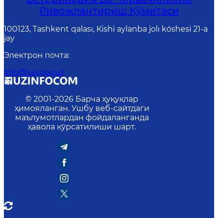
Ривожлантириш Қўмитаси
100123, Tashkent qalası, Kishi aylanba jolı kóshesi 21-a
jay
Электрон почта
:
info@vetgov.uz
© 2001-
2026
Барча ҳуқуқлар
ҳимояланган. Ушбу веб-сайтдаги
маълумотлардан фойдаланганда
ҳавола кўрсатилиши шарт.