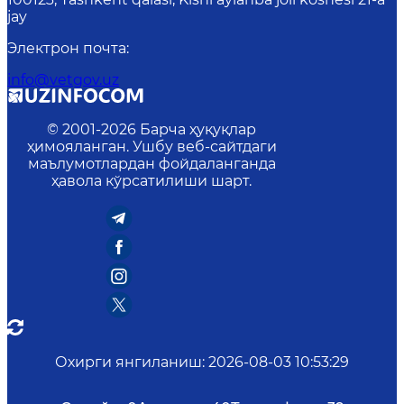
jay
Электрон почта
:
info@vetgov.uz
© 2001-
2026
Барча ҳуқуқлар
ҳимояланган. Ушбу веб-сайтдаги
маълумотлардан фойдаланганда
ҳавола кўрсатилиши шарт.
Охирги янгиланиш
:
2026-08-03 10:53:29