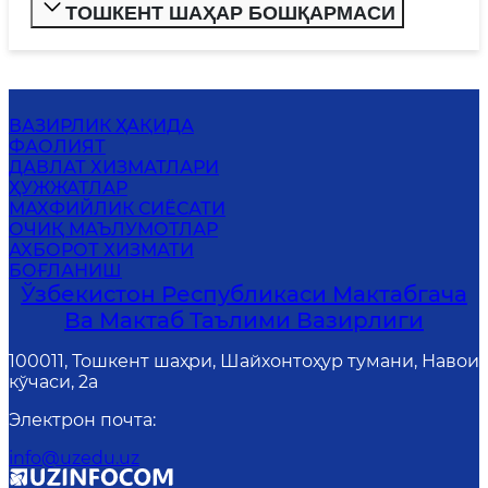
ТОШКЕНТ ШАҲАР БОШҚАРМАСИ
ВАЗИРЛИК ҲАҚИДА
ФАОЛИЯТ
ДАВЛАТ ХИЗМАТЛАРИ
ҲУЖЖАТЛАР
МАХФИЙЛИК СИЁСАТИ
ОЧИҚ МАЪЛУМОТЛАР
АХБОРОТ ХИЗМАТИ
БОҒЛАНИШ
Ўзбекистон Республикаси Мактабгача
Ва Мактаб Таълими Вазирлиги
100011, Тошкент шаҳри, Шайхонтоҳур тумани, Навои
кўчаси, 2а
Электрон почта
:
info@uzedu.uz