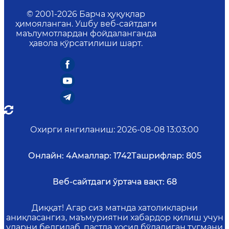
© 2001-
2026
Барча ҳуқуқлар
ҳимояланган. Ушбу веб-сайтдаги
маълумотлардан фойдаланганда
ҳавола кўрсатилиши шарт.
Охирги янгиланиш
:
2026-08-08 13:03:00
Онлайн:
4
Амаллар:
1742
Ташрифлар:
805
Веб-сайтдаги ўртача вақт:
68
Диққат! Агар сиз матнда хатоликларни
аниқласангиз, маъмуриятни хабардор қилиш учун
уларни белгилаб, пастда ҳосил бўладиган тугмани