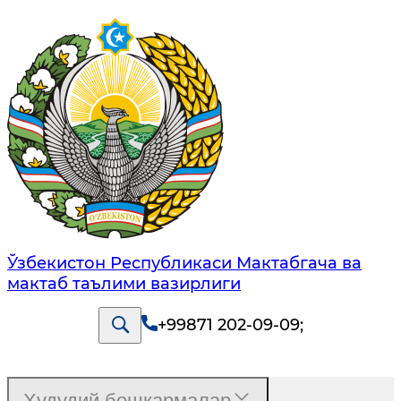
Ўзбекистон Республикаси Мактабгача ва
мактаб таълими вазирлиги
+99871 202-09-09
;
Ҳудудий бошқармалар