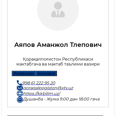
Аяпов Аманжол Тлепович
Қорақалпоғистон Республикаси
мактабгача ва мактаб таълими вазири
Вазифалари
Биография
998 61 222 95 20
qoraqalpogiston@xtv.uz
https://kkbilim.uz/
Душанба - Жума 9:00 дан 18:00 гача