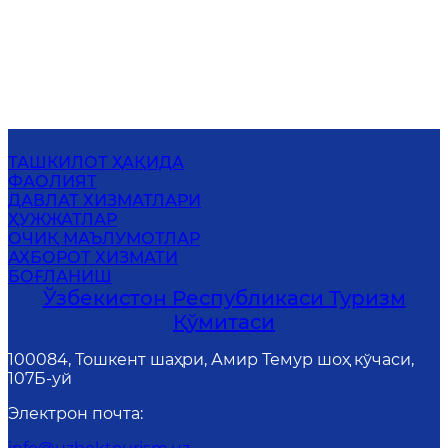
ТАШКИЛОТ ҲАҚИДА
ФАОЛИЯТ
ДАВЛАТ ХИЗМАТЛАРИ
ҲУЖЖАТЛАР
ОЧИҚ МАЪЛУМОТЛАР
АХБОРОТ ХИЗМАТИ
БОҒЛАНИШ
Ўзбекистон Республикаси Туризм
Қўмитаси
100084, Тошкент шаҳри, Амир Темур шоҳ кўчаси,
107Б-уй
Электрон почта
: