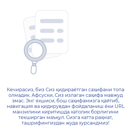
404 — Страница не найд
Кечирасиз, биз Сиз қидираётган саҳифани топа
олмадик. Афсуски, Сиз излаган саҳифа мавжуд
эмас. Энг яхшиси, бош саҳифамизга қайтиб,
навигация ва қидирувдан фойдаланиш ёки URL
манзилини киритишда хатолик борлигини
текширган маъқул. Сизга катта раҳмат,
ташрифингиздан жуда хурсандмиз!