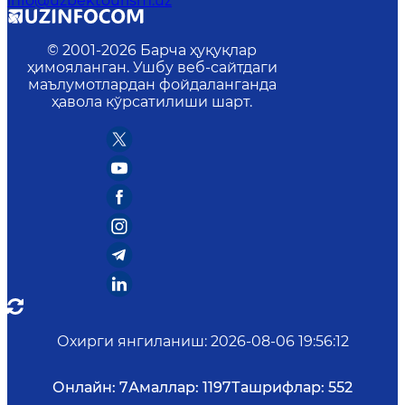
info@uzbektourism.uz
© 2001-
2026
Барча ҳуқуқлар
ҳимояланган. Ушбу веб-сайтдаги
маълумотлардан фойдаланганда
ҳавола кўрсатилиши шарт.
Охирги янгиланиш
:
2026-08-06 19:56:12
Онлайн:
7
Амаллар:
1197
Ташрифлар:
552