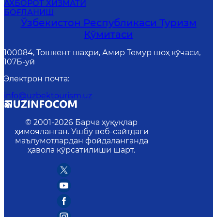
АХБОРОТ ХИЗМАТИ
БОҒЛАНИШ
Ўзбекистон Республикаси Туризм
Қўмитаси
100084, Тошкент шаҳри, Амир Темур шоҳ кўчаси,
107Б-уй
Электрон почта
:
info@uzbektourism.uz
© 2001-
2026
Барча ҳуқуқлар
ҳимояланган. Ушбу веб-сайтдаги
маълумотлардан фойдаланганда
ҳавола кўрсатилиши шарт.