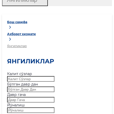
Бош саҳифа
Ахборот хизмати
Янгиликлар
ЯНГИЛИКЛАР
Калит сўзлар
Бўлган давр дан
Давр гача
Йўналиш