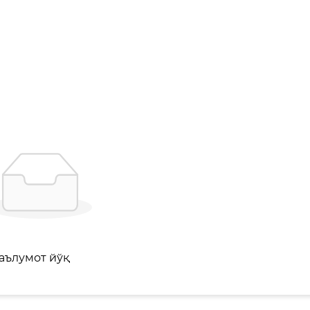
аълумот йўқ