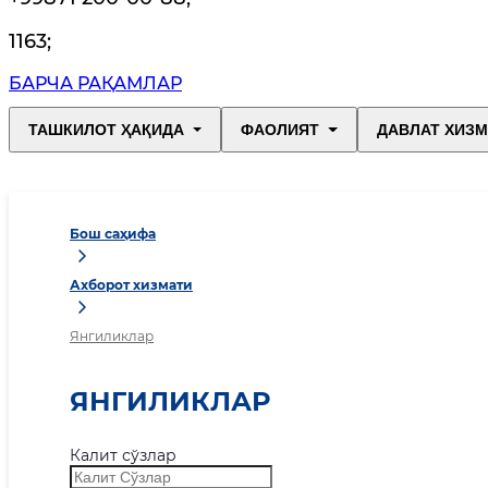
1163
;
БАРЧА РАҚАМЛАР
ТАШКИЛОТ ҲАҚИДА
ФАОЛИЯТ
ДАВЛАТ ХИЗ
Бош саҳифа
Ахборот хизмати
Янгиликлар
ЯНГИЛИКЛАР
Калит сўзлар