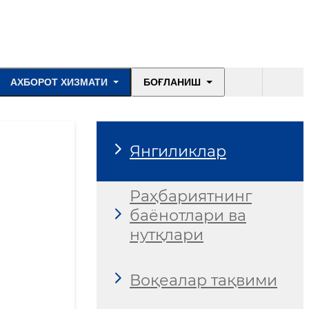
АХБОРОТ ХИЗМАТИ
БОҒЛАНИШ
Янгиликлар
Раҳбариятнинг
баёнотлари ва
нутқлари
Воқеалар тақвими