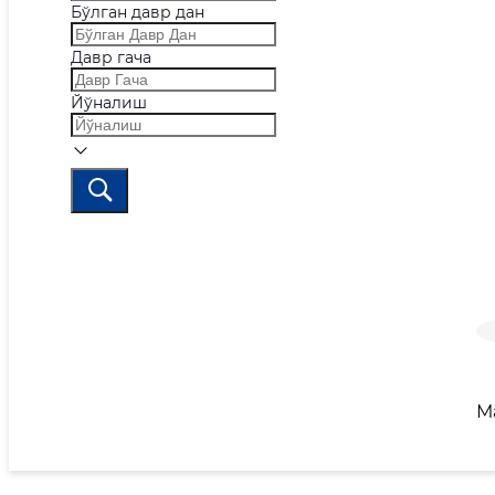
Бўлган давр дан
Давр гача
Йўналиш
М