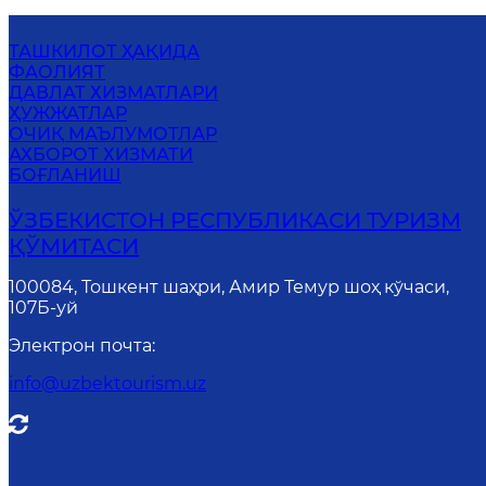
ТАШКИЛОТ ҲАҚИДА
ФАОЛИЯТ
ДАВЛАТ ХИЗМАТЛАРИ
ҲУЖЖАТЛАР
ОЧИҚ МАЪЛУМОТЛАР
АХБОРОТ ХИЗМАТИ
БОҒЛАНИШ
ЎЗБЕКИСТОН РЕСПУБЛИКАСИ ТУРИЗМ
ҚЎМИТАСИ
100084, Тошкент шаҳри, Амир Темур шоҳ кўчаси,
107Б-уй
Электрон почта
:
info@uzbektourism.uz