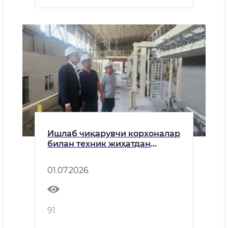
Ишлаб чиқарувчи корхоналар
билан техник жиҳатдан
тартибга солиш, маҳсулот
сифати ва бозор назорати
01.07.2026
масалалари муҳокама
қилинди
91