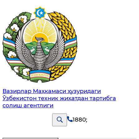
Вазирлар Маҳкамаси ҳузуридаги
Ўзбекистон техник жиҳатдан тартибга
солиш агентлиги
1880
;