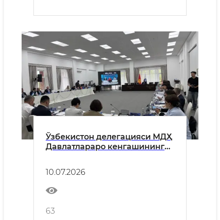
Ўзбекистон делегацияси МДҲ
Давлатлараро кенгашининг
69-йиғилишида иштирок этди
10.07.2026
63