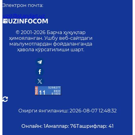
Электрон почта
:
uzst@standart.uz
© 2001-
2026
Барча ҳуқуқлар
ҳимояланган. Ушбу веб-сайтдаги
маълумотлардан фойдаланганда
ҳавола кўрсатилиши шарт.
Охирги янгиланиш
:
2026-08-07 12:48:32
Онлайн:
1
Амаллар:
76
Ташрифлар:
41