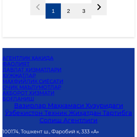
1
2
3
АГЕНТЛИК ҲАҚИДА
ФАОЛИЯТ
ДАВЛАТ ХИЗМАТЛАРИ
ҲУЖЖАТЛАР
MАХФИЙЛИК СИЁСАТИ
ОЧИҚ МАЪЛУМОТЛАР
АХБОРОТ ХИЗМАТИ
БОҒЛАНИШ
Вазирлар Маҳкамаси Ҳузуридаги
Ўзбекистон Техник Жиҳатдан Тартибга
Солиш Агентлиги
100174, Тошкент ш., Фаробий к, 333 «A»