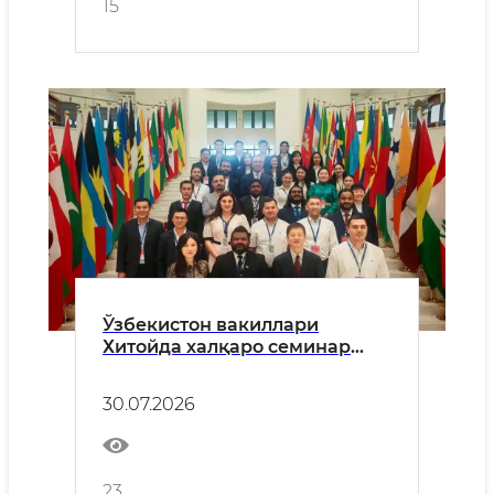
15
Ўзбекистон вакиллари
Хитойда халқаро семинар
доирасида илғор
тажрибаларни ўрганмоқда
30.07.2026
23