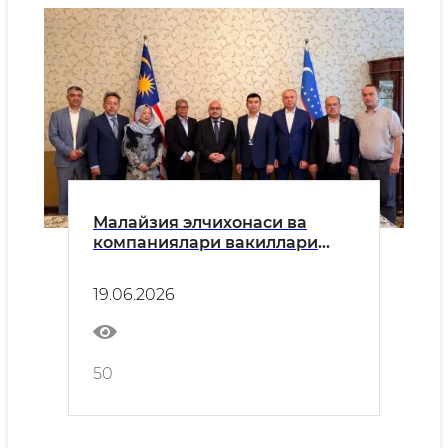
Малайзия элчихонаси ва
компаниялари вакиллари
билан ҳамкорликнинг устувор
йўналишлари муҳокама
19.06.2026
қилинди
50