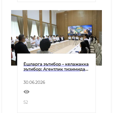
Ёшларга эътибор – келажакка
эътибор: Агентлик тизимида
маърифий тадбир ўтказилди
30.06.2026
52