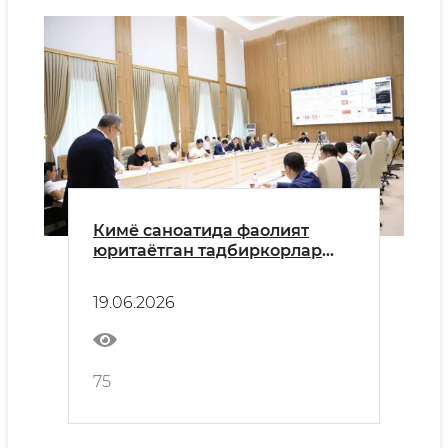
Кимё саноатида фаолият
юритаётган тадбиркорлар
билан очиқ мулоқот: техник
жиҳатдан тартибга солиш
19.06.2026
соҳасидаги ислоҳотлар ва
янги имкониятлар
75