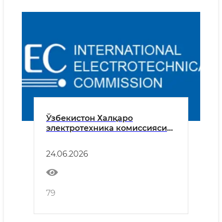
Ўзбекистон Халқаро
электротехника комиссияси
(ИEC)га тўлақонли аъзо бўлди
24.06.2026
79