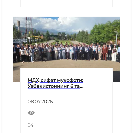
МДҲ сифат мукофоти:
Ўзбекистоннинг 6 та
корхонаси халқаро эътирофга
эришди
08.07.2026
54