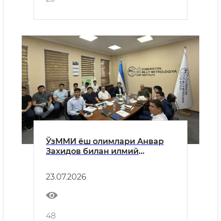
ЎзММИ ёш олимлари Анвар
Захидов билан илмий
учрашув ўтказди
23.07.2026
48