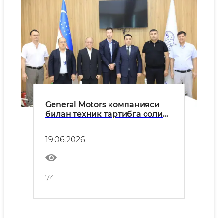
General Motors компанияси
билан техник тартибга солиш
соҳасидаги ҳамкорлик
масалалари муҳокама
19.06.2026
қилинди
74