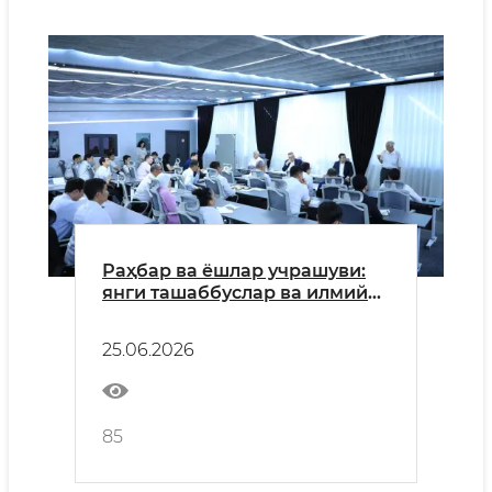
Раҳбар ва ёшлар учрашуви:
янги ташаббуслар ва илмий
лойиҳалар тақдим этилди
25.06.2026
85