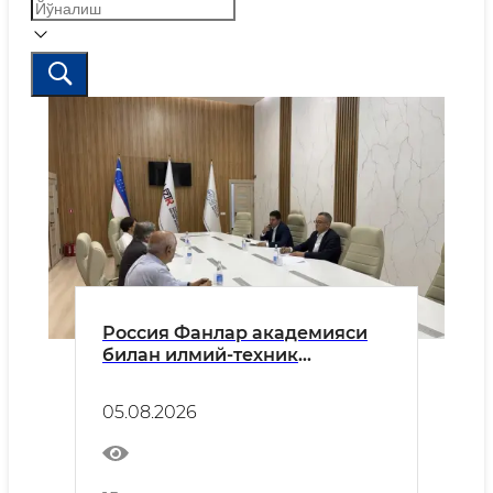
Россия Фанлар академияси
билан илмий-техник
ҳамкорлик истиқболлари
муҳокама қилинди
05.08.2026