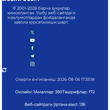
© 2001-
2026
Барча ҳуқуқлар
ҳимояланган. Ушбу веб-сайтдаги
маълумотлардан фойдаланганда
ҳавола кўрсатилиши шарт.
Охирги янгиланиш
:
2026-08-06 17:35:18
Онлайн:
1
Амаллар:
380
Ташрифлар:
172
Веб-сайтдаги ўртача вақт:
136