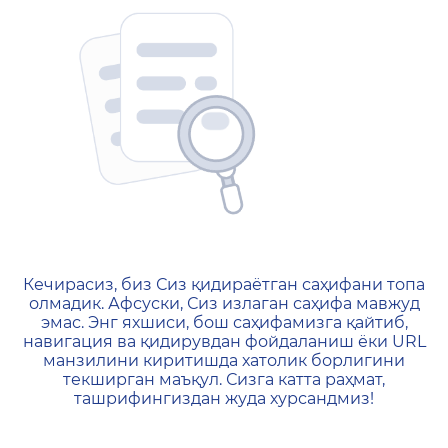
404 — Страница не найд
Кечирасиз, биз Сиз қидираётган саҳифани топа
олмадик. Афсуски, Сиз излаган саҳифа мавжуд
эмас. Энг яхшиси, бош саҳифамизга қайтиб,
навигация ва қидирувдан фойдаланиш ёки URL
манзилини киритишда хатолик борлигини
текширган маъқул. Сизга катта раҳмат,
ташрифингиздан жуда хурсандмиз!