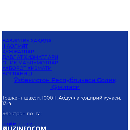
ВАЗИРЛИК ҲАҚИДА
ФАОЛИЯТ
ҲУЖЖАТЛАР
ДАВЛАТ ХИЗМАТЛАРИ
ОЧИҚ МАЪЛУМОТЛАР
АХБОРОТ ХИЗМАТИ
БОҒЛАНИШ
Ўзбекистон Республикаси Солиқ
Қўмитаси
Тошкент шаҳри, 100011, Абдулла Қодирий кўчаси,
13-a
Электрон почта
:
org@soliq.uz