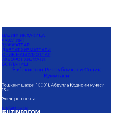
ВАЗИРЛИК ҲАҚИДА
ФАОЛИЯТ
ҲУЖЖАТЛАР
ДАВЛАТ ХИЗМАТЛАРИ
ОЧИҚ МАЪЛУМОТЛАР
АХБОРОТ ХИЗМАТИ
БОҒЛАНИШ
Ўзбекистон Республикаси Солиқ
Қўмитаси
Тошкент шаҳри, 100011, Абдулла Қодирий кўчаси,
13-a
Электрон почта
:
org@soliq.uz