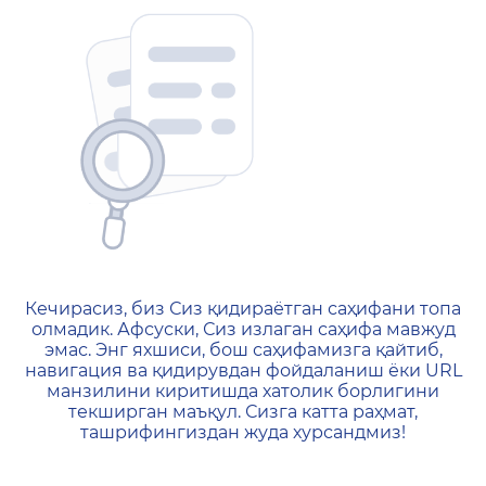
404 — Страница не найд
Кечирасиз, биз Сиз қидираётган саҳифани топа
олмадик. Афсуски, Сиз излаган саҳифа мавжуд
эмас. Энг яхшиси, бош саҳифамизга қайтиб,
навигация ва қидирувдан фойдаланиш ёки URL
манзилини киритишда хатолик борлигини
текширган маъқул. Сизга катта раҳмат,
ташрифингиздан жуда хурсандмиз!