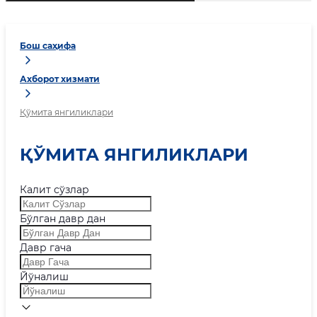
Бош саҳифа
Ахборот хизмати
Қўмита янгиликлари
ҚЎМИТА ЯНГИЛИКЛАРИ
Калит сўзлар
Бўлган давр дан
Давр гача
Йўналиш