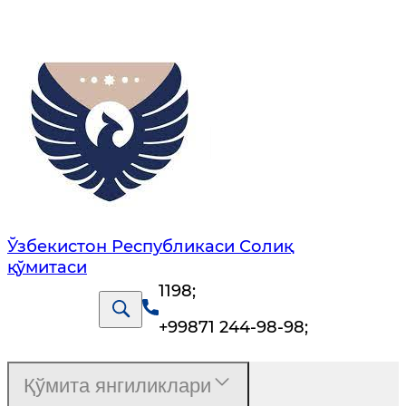
Ўзбекистон Республикаси Солиқ
қўмитаси
1198
;
+99871 244-98-98
;
Қўмита янгиликлари