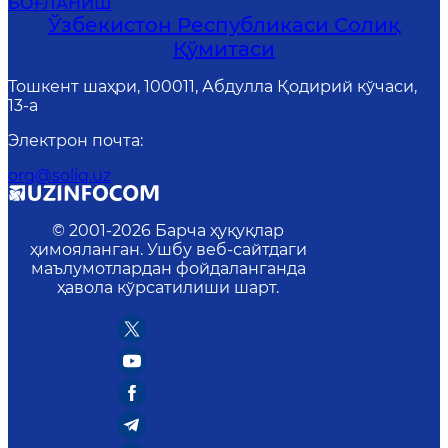
БОҒЛАНИШ
Ўзбекистон Республикаси Солиқ
Қўмитаси
Тошкент шаҳри, 100011, Абдулла Қодирий кўчаси,
13-a
Электрон почта
:
org@soliq.uz
© 2001-
2026
Барча ҳуқуқлар
ҳимояланган. Ушбу веб-сайтдаги
маълумотлардан фойдаланганда
ҳавола кўрсатилиши шарт.