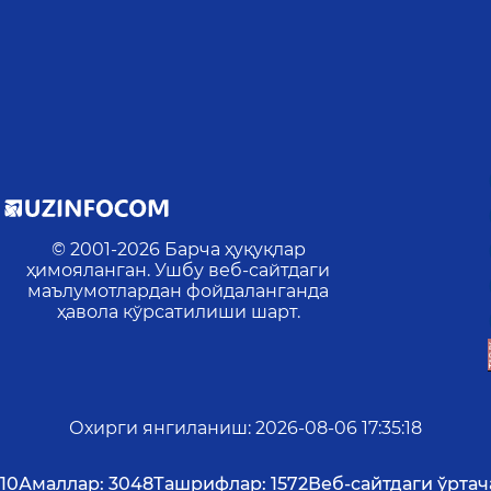
© 2001-
2026
Барча ҳуқуқлар
ҳимояланган. Ушбу веб-сайтдаги
маълумотлардан фойдаланганда
ҳавола кўрсатилиши шарт.
Охирги янгиланиш
:
2026-08-06 17:35:18
10
Амаллар:
3048
Ташрифлар:
1572
Веб-сайтдаги ўртача