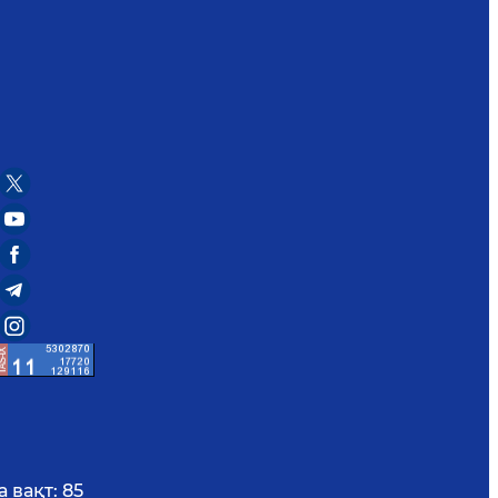
 вақт:
85