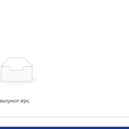
аълумот йўқ