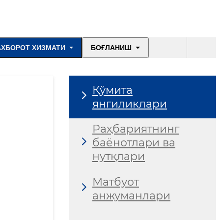
АХБОРОТ ХИЗМАТИ
БОҒЛАНИШ
Қўмита
янгиликлари
Раҳбариятнинг
баёнотлари ва
нутқлари
Матбуот
анжуманлари