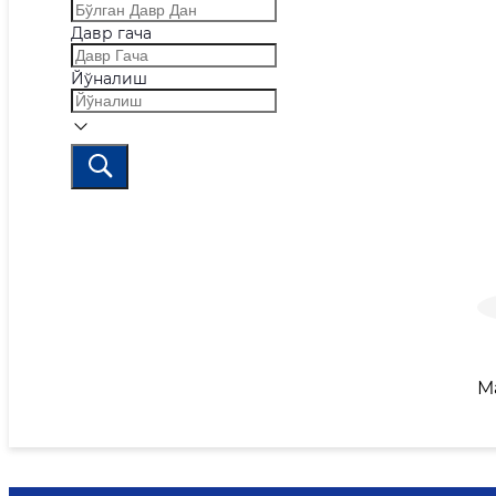
Давр гача
Йўналиш
М