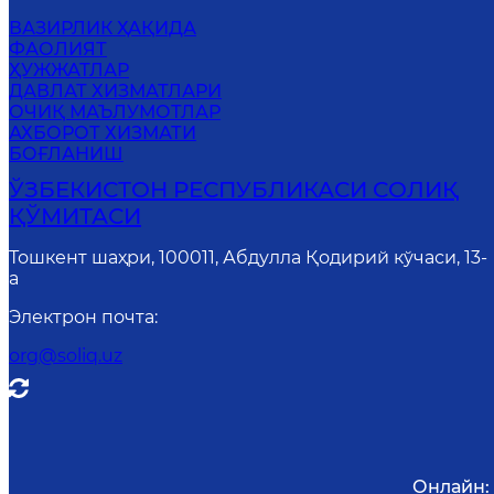
ВАЗИРЛИК ҲАҚИДА
ФАОЛИЯТ
ҲУЖЖАТЛАР
ДАВЛАТ ХИЗМАТЛАРИ
ОЧИҚ МАЪЛУМОТЛАР
АХБОРОТ ХИЗМАТИ
БОҒЛАНИШ
ЎЗБЕКИСТОН РЕСПУБЛИКАСИ СОЛИҚ
ҚЎМИТАСИ
Тошкент шаҳри, 100011, Абдулла Қодирий кўчаси, 13-
a
Электрон почта
:
org@soliq.uz
Онлайн: