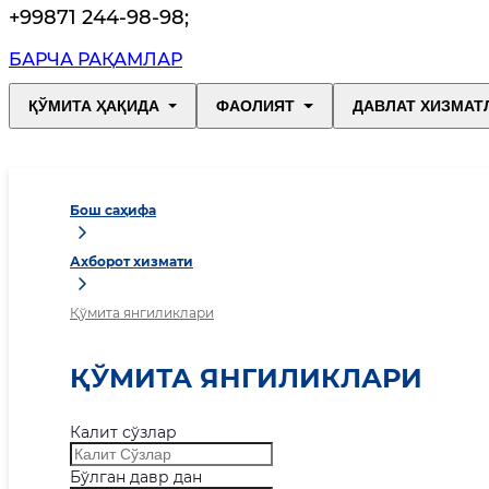
+99871 244-98-98
;
БАРЧА РАҚАМЛАР
ҚЎМИТА ҲАҚИДА
ФАОЛИЯТ
ДАВЛАТ ХИЗМАТ
Бош саҳифа
Ахборот хизмати
Қўмита янгиликлари
ҚЎМИТА ЯНГИЛИКЛАРИ
Калит сўзлар
Бўлган давр дан