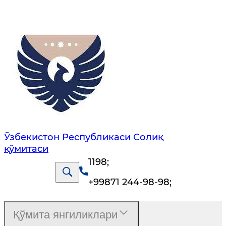
Ўзбекистон Республикаси Солиқ
қўмитаси
1198
;
+99871 244-98-98
;
Қўмита янгиликлари