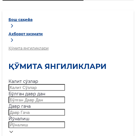
Бош саҳифа
Ахборот хизмати
Қўмита янгиликлари
ҚЎМИТА ЯНГИЛИКЛАРИ
Калит сўзлар
Бўлган давр дан
Давр гача
Йўналиш