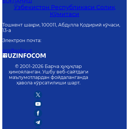
БОҒЛАНИШ
Ўзбекистон Республикаси Солиқ
Қўмитаси
Тошкент шаҳри, 100011, Абдулла Қодирий кўчаси,
13-a
Электрон почта
:
org@soliq.uz
© 2001-
2026
Барча ҳуқуқлар
ҳимояланган. Ушбу веб-сайтдаги
маълумотлардан фойдаланганда
ҳавола кўрсатилиши шарт.