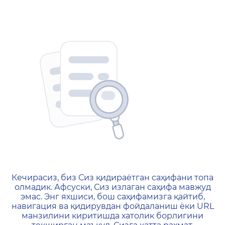
404 — Страница не найд
Кечирасиз, биз Сиз қидираётган саҳифани топа
олмадик. Афсуски, Сиз излаган саҳифа мавжуд
эмас. Энг яхшиси, бош саҳифамизга қайтиб,
навигация ва қидирувдан фойдаланиш ёки URL
манзилини киритишда хатолик борлигини