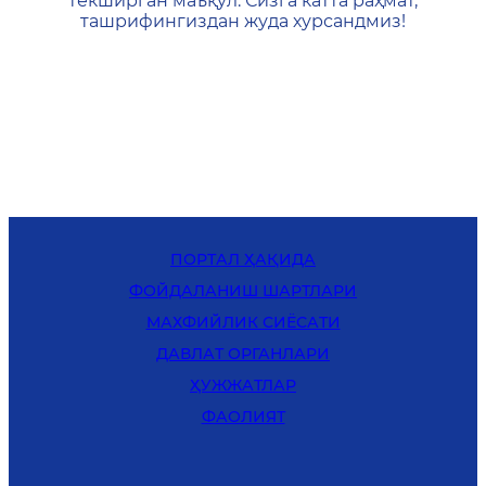
текширган маъқул. Сизга катта раҳмат,
ташрифингиздан жуда хурсандмиз!
ПОРТАЛ ҲАҚИДА
ФОЙДАЛАНИШ ШАРТЛАРИ
MАХФИЙЛИК СИЁСАТИ
ДАВЛАТ ОРГАНЛАРИ
ҲУЖЖАТЛАР
ФАОЛИЯТ