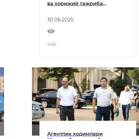
ва хорижий тажриба
алмашиш орқали чиқинди
муаммоларига ечим тақдим
30.06.2025
этилди
446
Агентлик ходимлари