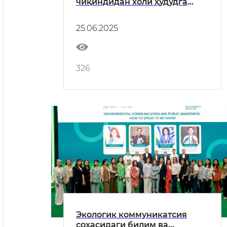
чиқиндидан холи ҳудудга
айлантирамиз” экотарғибот
акцияси ўтказилди
25.06.2025
326
Экологик коммуникатсия
соҳасидаги билим ва