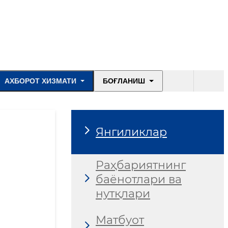
АХБОРОТ ХИЗМАТИ
БОҒЛАНИШ
Янгиликлар
Раҳбариятнинг
баёнотлари ва
нутқлари
Матбуот