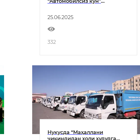
“Автомобилсиз кун”
аксиясида фаол иштирок этди
25.06.2025
332
Нукусда “Маҳаллани
чиқиндидан холи ҳудудга