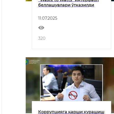
беллашувлари ўтказилди
11.07.2025
320
Коррупцияга қарши курашиш