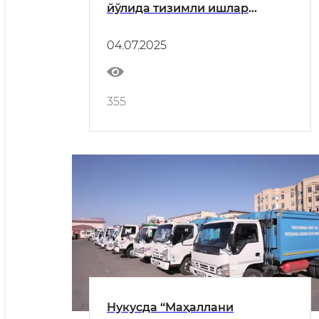
йўлида тизимли ишлар
амалга оширилмоқда
04.07.2025
355
Нукусда “Маҳаллани