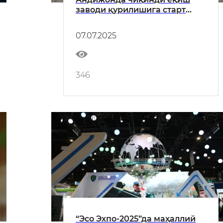
заводи қурилишига старт
берилди
07.07.2025
346
“Эсо Эхпо-2025”да маҳаллий