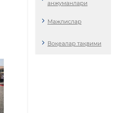
анжуманлари
Мажлислар
Воқеалар тақвими