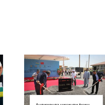
Андижонда чиқинди ёқиш