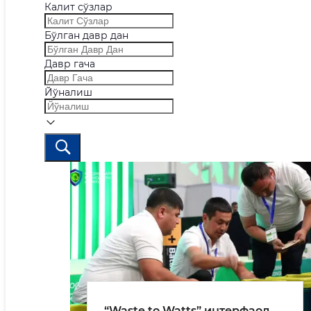
Калит сўзлар
Бўлган давр дан
Давр гача
Йўналиш
“Waste to Watts” интерфаол