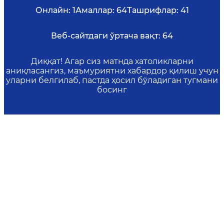
Онлайн:
1
Амаллар:
64
Ташрифлар:
41
Веб-сайтдаги ўртача вақт:
64
Диққат! Агар сиз матнда хатоликларни
аниқласангиз, маъмуриятни хабардор қилиш учун
уларни белгилаб, пастда ҳосил бўладиган тугмани
босинг