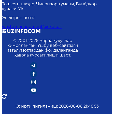
Тошкент шаҳар, Чилонзор тумани, Бунёдкор
кўчаси, 7А
Электрон почта
:
wastemanagement@exat.uz
© 2001-
2026
Барча ҳуқуқлар
ҳимояланган. Ушбу веб-сайтдаги
маълумотлардан фойдаланганда
ҳавола кўрсатилиши шарт.
Охирги янгиланиш
:
2026-08-06 21:48:53