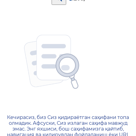
404 — Страница не найд
Кечирасиз, биз Сиз қидираётган саҳифани топа
олмадик. Афсуски, Сиз излаган саҳифа мавжуд
эмас. Энг яхшиси, бош саҳифамизга қайтиб,
навигация ва қидирувдан фойдаланиш ёки URL