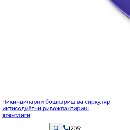
Чиқиндиларни бошқариш ва сиркуляр
иқтисодиётни ривожлантириш
агентлиги
1205
;