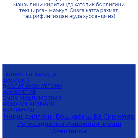
манзилини киритишда хатолик борлигини
текширган маъқул. Сизга катта раҳмат,
ташрифингиздан жуда хурсандмиз!
ТАШКИЛОТ ҲАҚИДА
ФАОЛИЯТ
ДАВЛАТ ХИЗМАТЛАРИ
ҲУЖЖАТЛАР
ОЧИҚ МАЪЛУМОТЛАР
АХБОРОТ ХИЗМАТИ
БОҒЛАНИШ
Чиқиндиларни Бошқариш Ва Сиркуляр
Иқтисодиётни Ривожлантириш
Агентлиги