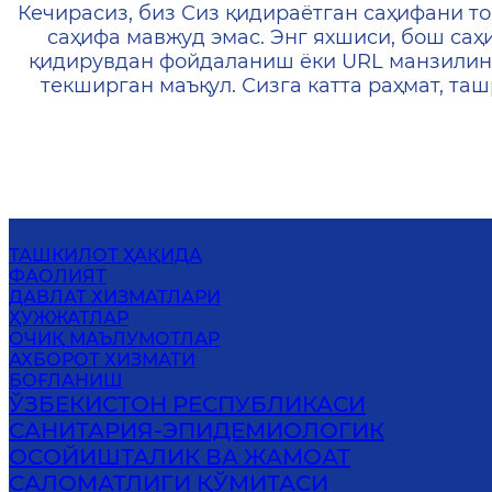
404 — Страница не найд
Кечирасиз, биз Сиз қидираётган саҳифани то
саҳифа мавжуд эмас. Энг яхшиси, бош саҳ
қидирувдан фойдаланиш ёки URL манзилин
текширган маъқул. Сизга катта раҳмат, т
ТАШКИЛОТ ҲАҚИДА
ФАОЛИЯТ
ДАВЛАТ ХИЗМАТЛАРИ
ҲУЖЖАТЛАР
ОЧИҚ МАЪЛУМОТЛАР
АХБОРОТ ХИЗМАТИ
БОҒЛАНИШ
ЎЗБЕКИСТОН РЕСПУБЛИКАСИ
САНИТАРИЯ-ЭПИДЕМИОЛОГИК
ОСОЙИШТАЛИК ВА ЖАМОАТ
САЛОМАТЛИГИ ҚЎМИТАСИ