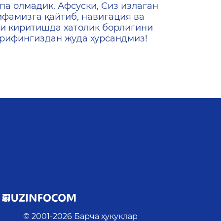
ена
па олмадик. Афсуски, Сиз излаган
ифамизга қайтиб, навигация ва
и киритишда хатолик борлигини
ашрифингиздан жуда хурсандмиз!
© 2001-
2026
Барча ҳуқуқлар