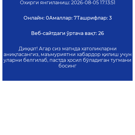
Охирги янгиланиш
:
2026-08-05 17:13:51
Онлайн:
0
Амаллар:
7
Ташрифлар:
3
Веб-сайтдаги ўртача вақт:
26
Диққат! Агар сиз матнда хатоликларни
аниқласангиз, маъмуриятни хабардор қилиш учун
уларни белгилаб, пастда ҳосил бўладиган тугмани
босинг