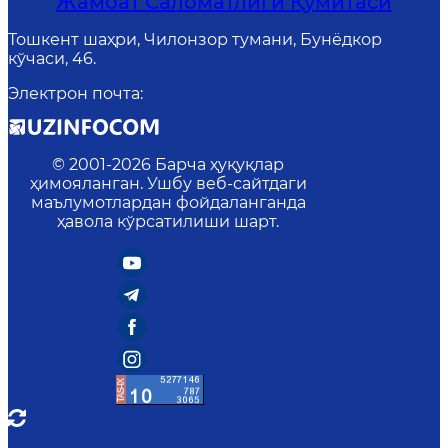
Жамоат Саломатлиги Қўмитаси
Тошкент шаҳри, Чилонзор тумани, Бунёдкор
кўчаси, 46.
Электрон почта
:
© 2001-
2026
Барча ҳуқуқлар
ҳимояланган. Ушбу веб-сайтдаги
маълумотлардан фойдаланганда
ҳавола кўрсатилиши шарт.