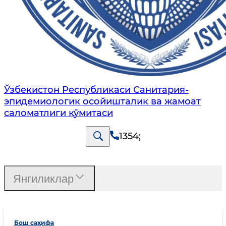
Ўзбекистон Республикаси Санитария-
эпидемиологик осойишталик ва жамоат
саломатлиги қўмитаси
1354
;
Янгиликлар
Бош саҳифа