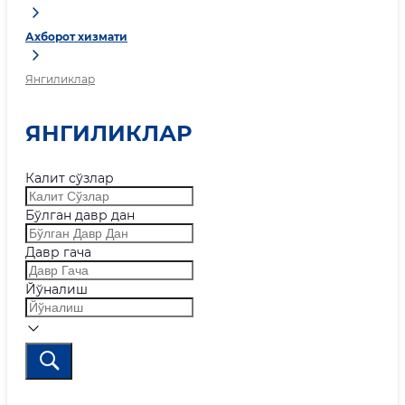
Ахборот хизмати
Янгиликлар
ЯНГИЛИКЛАР
Калит сўзлар
Бўлган давр дан
Давр гача
Йўналиш