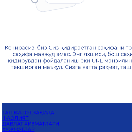
404 — Страница не найд
Кечирасиз, биз Сиз қидираётган саҳифани то
саҳифа мавжуд эмас. Энг яхшиси, бош саҳ
қидирувдан фойдаланиш ёки URL манзилин
текширган маъқул. Сизга катта раҳмат, т
ТАШКИЛОТ ҲАҚИДА
ФАОЛИЯТ
ДАВЛАТ ХИЗМАТЛАРИ
ҲУЖЖАТЛАР