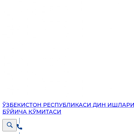
ЎЗБЕКИСТОН РЕСПУБЛИКАСИ ДИН ИШЛАР
БЎЙИЧА ҚЎМИТАСИ