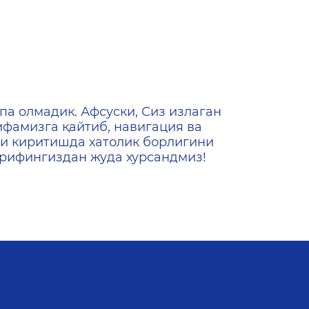
ена
па олмадик. Афсуски, Сиз излаган
ифамизга қайтиб, навигация ва
и киритишда хатолик борлигини
ашрифингиздан жуда хурсандмиз!