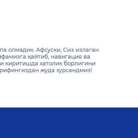
ена
па олмадик. Афсуски, Сиз излаган
ифамизга қайтиб, навигация ва
и киритишда хатолик борлигини
ашрифингиздан жуда хурсандмиз!