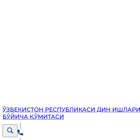
ЎЗБЕКИСТОН РЕСПУБЛИКАСИ ДИН ИШЛАР
БЎЙИЧА ҚЎМИТАСИ