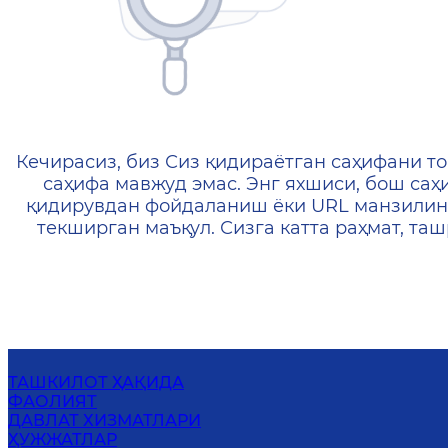
404 — Страница не найд
Кечирасиз, биз Сиз қидираётган саҳифани то
саҳифа мавжуд эмас. Энг яхшиси, бош саҳ
қидирувдан фойдаланиш ёки URL манзилин
текширган маъқул. Сизга катта раҳмат, т
ТАШКИЛОТ ҲАҚИДА
ФАОЛИЯТ
ДАВЛАТ ХИЗМАТЛАРИ
ҲУЖЖАТЛАР