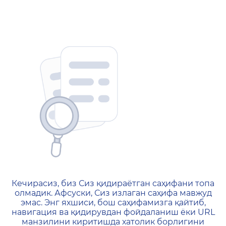
404 — Страница не найд
Кечирасиз, биз Сиз қидираётган саҳифани топа
олмадик. Афсуски, Сиз излаган саҳифа мавжуд
эмас. Энг яхшиси, бош саҳифамизга қайтиб,
навигация ва қидирувдан фойдаланиш ёки URL
манзилини киритишда хатолик борлигини