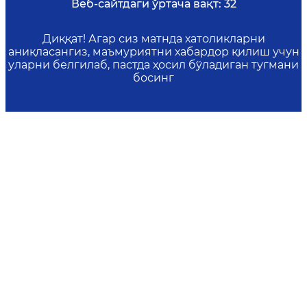
Веб-сайтдаги ўртача вақт:
32
Диққат! Агар сиз матнда хатоликларни
аниқласангиз, маъмуриятни хабардор қилиш учун
уларни белгилаб, пастда ҳосил бўладиган тугмани
босинг