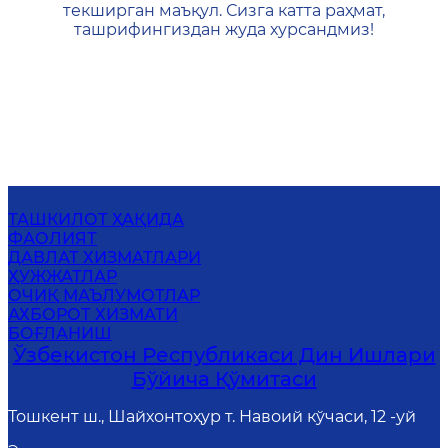
текширган маъқул. Сизга катта раҳмат,
ташрифингиздан жуда хурсандмиз!
ТАШКИЛОТ ҲАҚИДА
ФАОЛИЯТ
ДАВЛАТ ХИЗМАТЛАРИ
ҲУЖЖАТЛАР
ОЧИҚ МАЪЛУМОТЛАР
АХБОРОТ ХИЗМАТИ
БОҒЛАНИШ
Ўзбекистон Республикаси Дин Ишлари
Бўйича Қўмитаси
Тошкент ш., Шайхонтоҳур т. Навоий кўчаси, 12 -уй