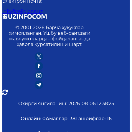
Электрон почта
:
info@religions.uz
© 2001-
2026
Барча ҳуқуқлар
ҳимояланган. Ушбу веб-сайтдаги
маълумотлардан фойдаланганда
ҳавола кўрсатилиши шарт.
Охирги янгиланиш
:
2026-08-06 12:38:25
Онлайн:
0
Амаллар:
38
Ташрифлар:
16