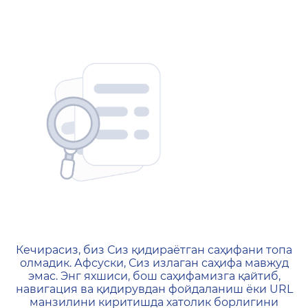
404 — Страница не найд
Кечирасиз, биз Сиз қидираётган саҳифани топа
олмадик. Афсуски, Сиз излаган саҳифа мавжуд
эмас. Энг яхшиси, бош саҳифамизга қайтиб,
навигация ва қидирувдан фойдаланиш ёки URL
манзилини киритишда хатолик борлигини