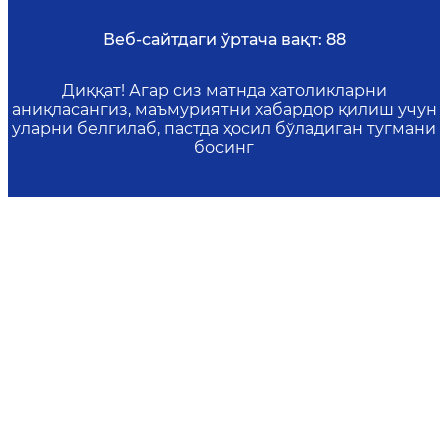
Веб-сайтдаги ўртача вақт:
88
Диққат! Агар сиз матнда хатоликларни
аниқласангиз, маъмуриятни хабардор қилиш учун
уларни белгилаб, пастда ҳосил бўладиган тугмани
босинг