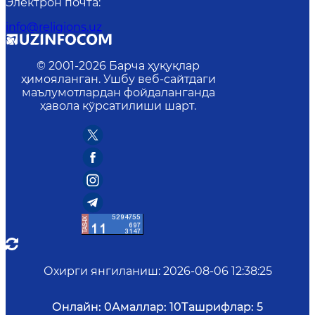
Электрон почта
:
info@religions.uz
© 2001-
2026
Барча ҳуқуқлар
ҳимояланган. Ушбу веб-сайтдаги
маълумотлардан фойдаланганда
ҳавола кўрсатилиши шарт.
Охирги янгиланиш
:
2026-08-06 12:38:25
Онлайн:
0
Амаллар:
10
Ташрифлар:
5