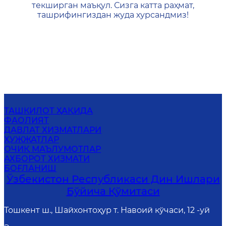
текширган маъқул. Сизга катта раҳмат,
ташрифингиздан жуда хурсандмиз!
ТАШКИЛОТ ҲАҚИДА
ФАОЛИЯТ
ДАВЛАТ ХИЗМАТЛАРИ
ҲУЖЖАТЛАР
ОЧИҚ МАЪЛУМОТЛАР
АХБОРОТ ХИЗМАТИ
БОҒЛАНИШ
Ўзбекистон Республикаси Дин Ишлари
Бўйича Қўмитаси
Тошкент ш., Шайхонтоҳур т. Навоий кўчаси, 12 -уй