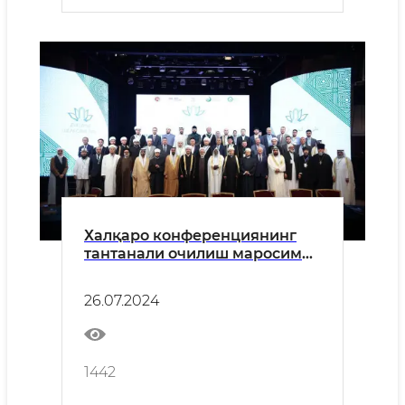
Халқаро конференциянинг
тантанали очилиш маросими
бўлиб ўтди
26.07.2024
1442