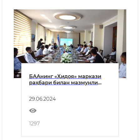
БААнинг «Ҳидоя» маркази
раҳбари билан мазмунли
учрашув бўлиб ўтди
29.06.2024
1297