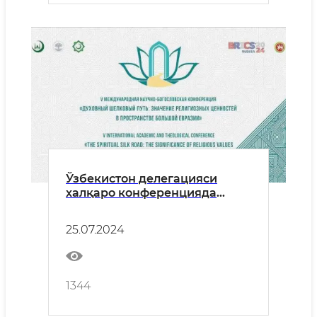
Ўзбекистон делегацияси
халқаро конференцияда
иштирок этмоқда
25.07.2024
1344