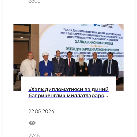
2803
«Халқ дипломатияси ва диний
бағрикенглик миллатлараро
мулоқотнинг самарали
воситаси: Янги Ўзбекистон
22.08.2024
тажрибаси»
2746