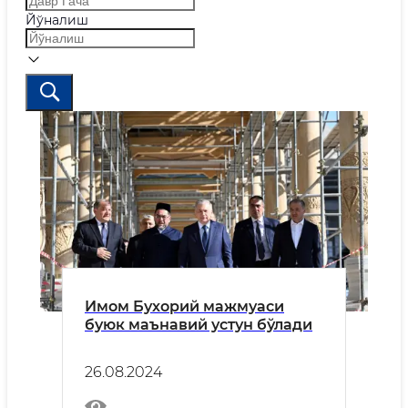
Йўналиш
Имом Бухорий мажмуаси
буюк маънавий устун бўлади
26.08.2024