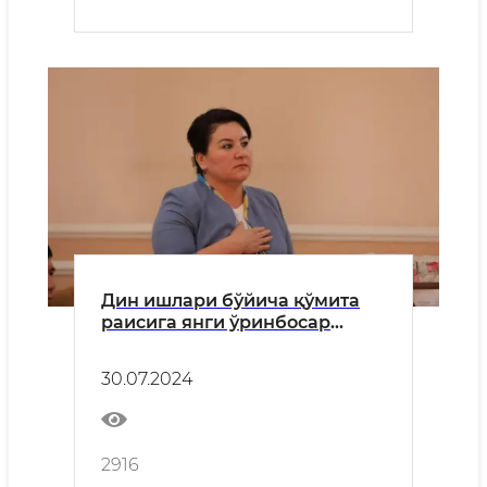
Дин ишлари бўйича қўмита
раисига янги ўринбосар
тайинланди
30.07.2024
2916