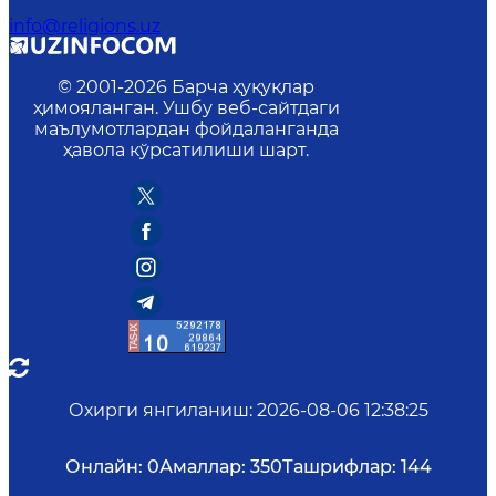
info@religions.uz
© 2001-
2026
Барча ҳуқуқлар
ҳимояланган. Ушбу веб-сайтдаги
маълумотлардан фойдаланганда
ҳавола кўрсатилиши шарт.
Охирги янгиланиш
:
2026-08-06 12:38:25
Онлайн:
0
Амаллар:
350
Ташрифлар:
144