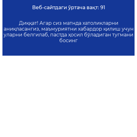
Веб-сайтдаги ўртача вақт:
91
Диққат! Агар сиз матнда хатоликларни
аниқласангиз, маъмуриятни хабардор қилиш учун
уларни белгилаб, пастда ҳосил бўладиган тугмани
босинг