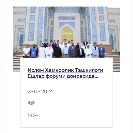
Ислом Ҳамкорлик Ташкилоти
Ёшлар форуми доирасида
бир қатор муҳим тадбирлар
бўлиб ўтди
28.06.2024
1434