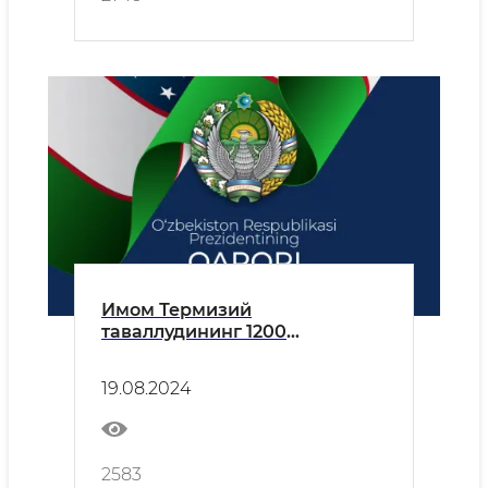
Имом Термизий
таваллудининг 1200
йиллигини кенг нишонлаш
тўғрисида
19.08.2024
2583