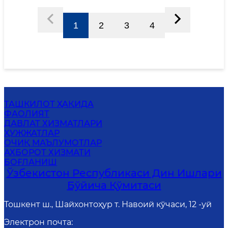
1
2
3
4
ТАШКИЛОТ ҲАҚИДА
ФАОЛИЯТ
ДАВЛАТ ХИЗМАТЛАРИ
ҲУЖЖАТЛАР
ОЧИҚ МАЪЛУМОТЛАР
АХБОРОТ ХИЗМАТИ
БОҒЛАНИШ
Ўзбекистон Республикаси Дин Ишлари
Бўйича Қўмитаси
Тошкент ш., Шайхонтоҳур т. Навоий кўчаси, 12 -уй
Электрон почта
: