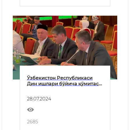
Ўзбекистон Республикаси
Дин ишлари бўйича қўмитаси
раисининг биринчи
ўринбосари халқаро
28.07.2024
анжуманда нутқ сўзлади
2685