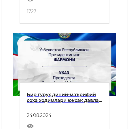
1727
Бир гуруҳ диний-маърифий
соҳа ходимлари юксак давлат
мукофотлари билан
тақдирланди
24.08.2024