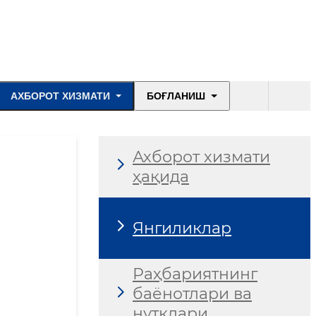
АХБОРОТ ХИЗМАТИ
БОҒЛАНИШ
Ахборот хизмати
ҳақида
Янгиликлар
Раҳбариятнинг
баёнотлари ва
нутқлари