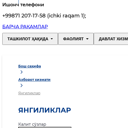
Ишонч телефони
+99871 207-17-58 (ichki raqam 1)
;
БАРЧА РАҚАМЛАР
ТАШКИЛОТ ҲАҚИДА
ФАОЛИЯТ
ДАВЛАТ ХИЗ
Бош саҳифа
Ахборот хизмати
Янгиликлар
ЯНГИЛИКЛАР
Калит сўзлар