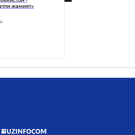
бекистон -
тли жамият»
4