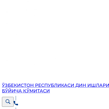
ЎЗБЕКИСТОН РЕСПУБЛИКАСИ ДИН ИШЛАР
БЎЙИЧА ҚЎМИТАСИ