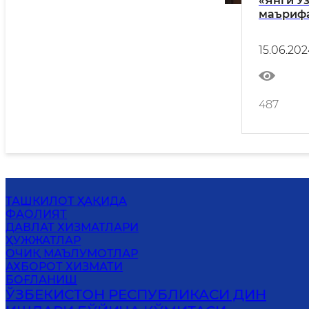
«Янги Ўз
маърифа
15.06.202
487
ТАШКИЛОТ ҲАҚИДА
ФАОЛИЯТ
ДАВЛАТ ХИЗМАТЛАРИ
ҲУЖЖАТЛАР
ОЧИҚ МАЪЛУМОТЛАР
АХБОРОТ ХИЗМАТИ
БОҒЛАНИШ
ЎЗБЕКИСТОН РЕСПУБЛИКАСИ ДИН