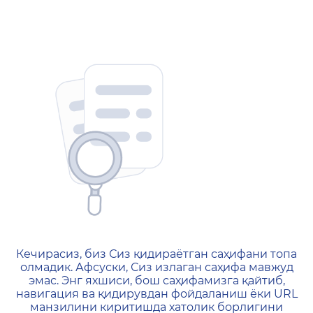
404 — Страница не найд
Кечирасиз, биз Сиз қидираётган саҳифани топа
олмадик. Афсуски, Сиз излаган саҳифа мавжуд
эмас. Энг яхшиси, бош саҳифамизга қайтиб,
навигация ва қидирувдан фойдаланиш ёки URL
манзилини киритишда хатолик борлигини