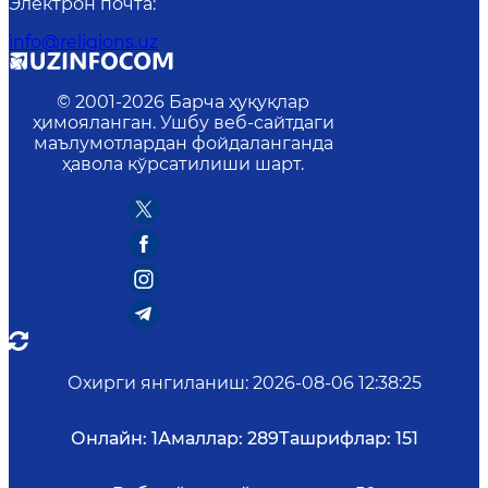
Электрон почта
:
info@religions.uz
© 2001-
2026
Барча ҳуқуқлар
ҳимояланган. Ушбу веб-сайтдаги
маълумотлардан фойдаланганда
ҳавола кўрсатилиши шарт.
Охирги янгиланиш
:
2026-08-06 12:38:25
Онлайн:
1
Амаллар:
289
Ташрифлар:
151