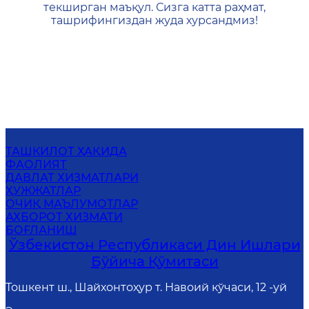
текширган маъқул. Сизга катта раҳмат,
ташрифингиздан жуда хурсандмиз!
ТАШКИЛОТ ҲАҚИДА
ФАОЛИЯТ
ДАВЛАТ ХИЗМАТЛАРИ
ҲУЖЖАТЛАР
ОЧИҚ МАЪЛУМОТЛАР
АХБОРОТ ХИЗМАТИ
БОҒЛАНИШ
Ўзбекистон Республикаси Дин Ишлари
Бўйича Қўмитаси
Тошкент ш., Шайхонтоҳур т. Навоий кўчаси, 12 -уй