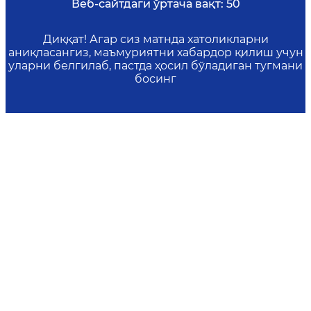
Веб-сайтдаги ўртача вақт:
50
Диққат! Агар сиз матнда хатоликларни
аниқласангиз, маъмуриятни хабардор қилиш учун
уларни белгилаб, пастда ҳосил бўладиган тугмани
босинг