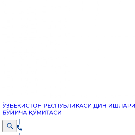
ЎЗБЕКИСТОН РЕСПУБЛИКАСИ ДИН ИШЛАР
БЎЙИЧА ҚЎМИТАСИ