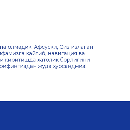
ена
па олмадик. Афсуски, Сиз излаган
ифамизга қайтиб, навигация ва
и киритишда хатолик борлигини
ашрифингиздан жуда хурсандмиз!