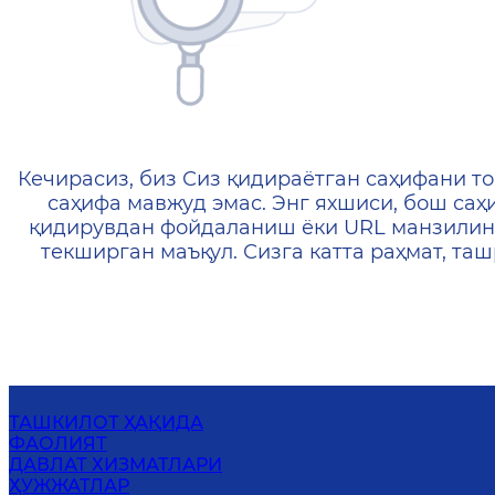
404 — Страница не найд
Кечирасиз, биз Сиз қидираётган саҳифани то
саҳифа мавжуд эмас. Энг яхшиси, бош саҳ
қидирувдан фойдаланиш ёки URL манзилин
текширган маъқул. Сизга катта раҳмат, т
ТАШКИЛОТ ҲАҚИДА
ФАОЛИЯТ
ДАВЛАТ ХИЗМАТЛАРИ
ҲУЖЖАТЛАР