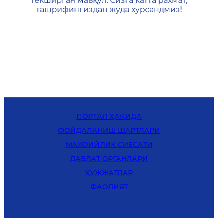
текширган маъқул. Сизга катта раҳмат,
ташрифингиздан жуда хурсандмиз!
ПОРТАЛ ҲАҚИДА
ФОЙДАЛАНИШ ШАРТЛАРИ
MАХФИЙЛИК СИЁСАТИ
ДАВЛАТ ОРГАНЛАРИ
ҲУЖЖАТЛАР
ФАОЛИЯТ