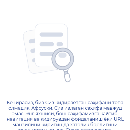
404 — Страница не найд
Кечирасиз, биз Сиз қидираётган саҳифани топа
олмадик. Афсуски, Сиз излаган саҳифа мавжуд
эмас. Энг яхшиси, бош саҳифамизга қайтиб,
навигация ва қидирувдан фойдаланиш ёки URL
манзилини киритишда хатолик борлигини