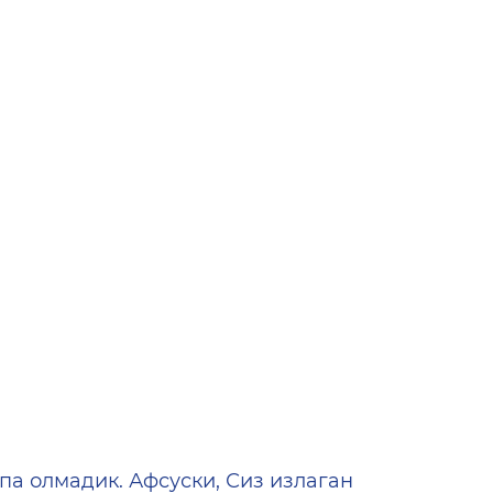
ена
па олмадик. Афсуски, Сиз излаган