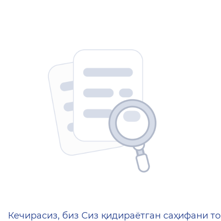
404 — Страница не найд
Кечирасиз, биз Сиз қидираётган саҳифани то