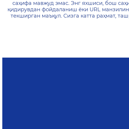
саҳифа мавжуд эмас. Энг яхшиси, бош саҳ
қидирувдан фойдаланиш ёки URL манзилин
текширган маъқул. Сизга катта раҳмат, т