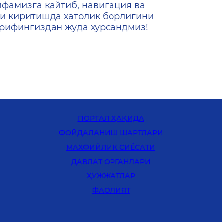
ифамизга қайтиб, навигация ва
и киритишда хатолик борлигини
ашрифингиздан жуда хурсандмиз!
ПОРТАЛ ҲАҚИДА
ФОЙДАЛАНИШ ШАРТЛАРИ
MАХФИЙЛИК СИЁСАТИ
ДАВЛАТ ОРГАНЛАРИ
ҲУЖЖАТЛАР
ФАОЛИЯТ