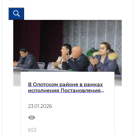
В Олoтском районе в рамках
исполнения Постановления
Президента Республики
Узбекистан от 25 ноября 2024
23.01.2026
года №405 «О мерах по
привлечению активных
нуронийев к реализации
программы “От бедности к
653
благополучию”» был