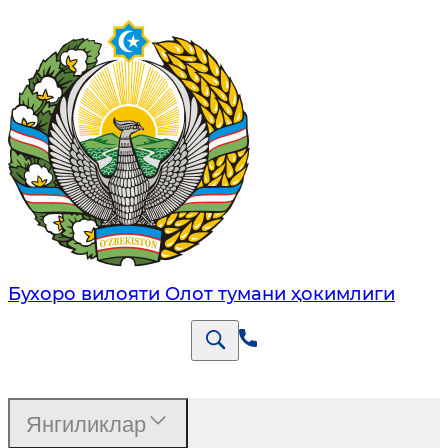
Бухоро вилояти Олот тумани ҳокимлиги
Янгиликлар