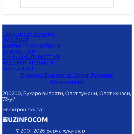
организован учебно-
практический семинар.
ТАШКИЛОТ ҲАҚИДА
ФАОЛИЯТ
ДАВЛАТ ХИЗМАТЛАРИ
ҲУЖЖАТЛАР
ОЧИҚ МАЪЛУМОТЛАР
АХБОРОТ ХИЗМАТИ
БОҒЛАНИШ
Бухоро Вилояти Олот Тумани
Ҳокимлиги
200200, Бухоро вилояти, Олот тумани, Олот кўчаси,
73-уй
Электрон почта
:
© 2001-
2026
Барча ҳуқуқлар