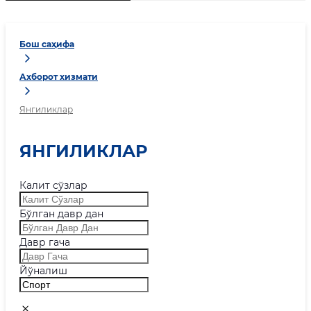
Бош саҳифа
Ахборот хизмати
Янгиликлар
ЯНГИЛИКЛАР
Калит сўзлар
Бўлган давр дан
Давр гача
Йўналиш