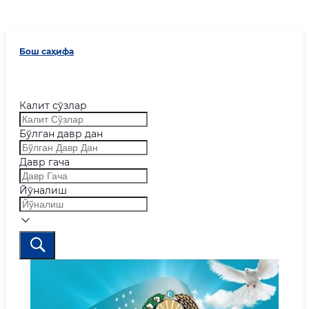
Бош саҳифа
Калит сўзлар
Бўлган давр дан
Давр гача
Йўналиш