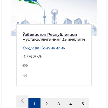
Ўзбекистон Республикаси
мустақиллигининг 35 йиллиги
Ҳуқуқ ва Қонунчилик
01.09.2026
69
1
2
3
4
5