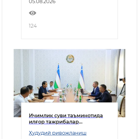
05.08.2026
124
Ичимлик суви таъминотида
илғор тажрибалар
қўлланилади
Ҳудудий ривожланиш