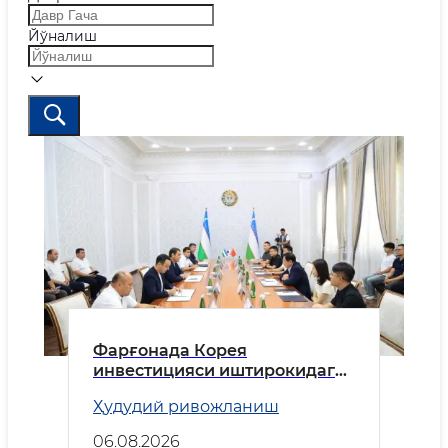
Йўналиш
Фарғонада Корея
инвестицияси иштирокидаги
корхона тез кунларда ишга
Ҳудудий ривожланиш
туширилади
06.08.2026