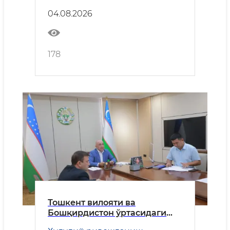
қилди
04.08.2026
178
Тошкент вилояти ва
Бошқирдистон ўртасидаги
ҳамкорликнинг устувор