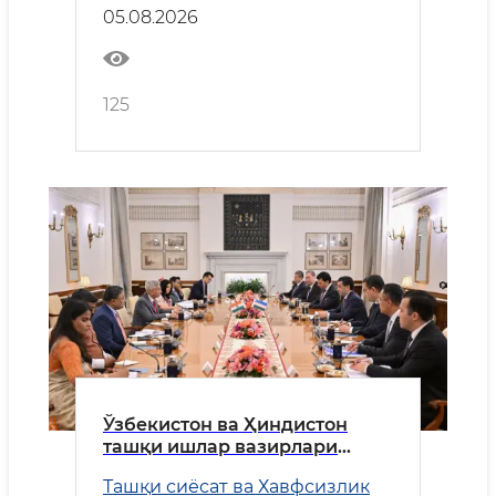
05.08.2026
125
Ўзбекистон ва Ҳиндистон
ташқи ишлар вазирлари
ҳамкорликнинг устувор
Ташқи сиёсат ва Хавфсизлик
йўналишларини муҳокама