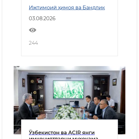
ўтказилди
Ижтимоий ҳимоя ва Бандлик
03.08.2026
244
Ўзбекистон ва ACIR янги
имкониятларни муҳокама