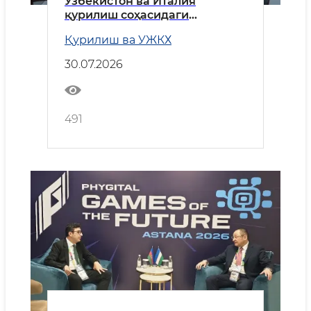
Ўзбекистон ва Италия
қурилиш соҳасидаги
ҳамкорликни кенгайтиради
Қурилиш ва УЖКХ
30.07.2026
491