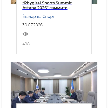
“Phygital Sports Summit
Astana 2026” саммити
доирасида қатор халқаро
Ёшлар ва Спорт
учрашувлар
30.07.2026
498