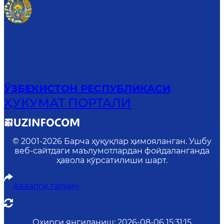
ЎЗБЕКИСТОН РЕСПУБЛИКАСИ
ҲУКУМАТ ПОРТАЛИ
© 2001-
2026
Барча ҳуқуқлар ҳимояланган. Ушбу
веб-сайтдаги маълумотлардан фойдаланганда
ҳавола кўрсатилиши шарт.
Аввалги талқин
Охирги янгиланиш
:
2026-08-06 15:31:15