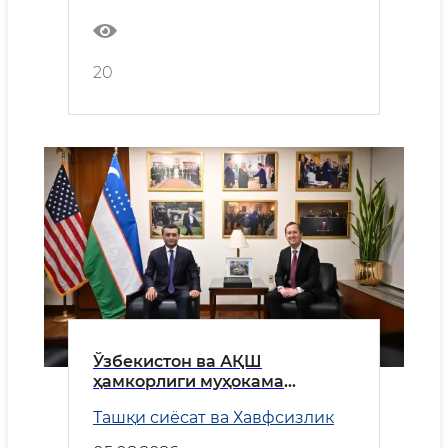
20
Ўзбекистон ва АҚШ
ҳамкорлиги муҳокама
қилинди
Ташқи сиёсат ва Хавфсизлик