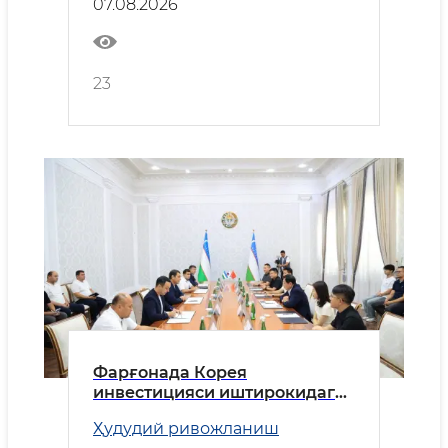
07.08.2026
23
Фарғонада Корея
инвестицияси иштирокидаги
корхона тез кунларда ишга
Ҳудудий ривожланиш
туширилади