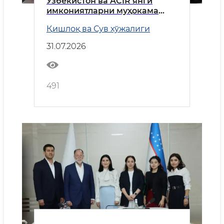
Ўзбекистон ва ACIR янги
имкониятларни муҳокама
қилди
Қишлоқ ва Сув хўжалиги
31.07.2026
491