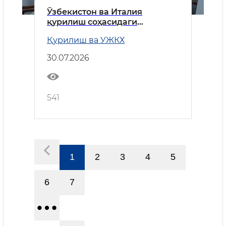
Ўзбекистон ва Италия
қурилиш соҳасидаги
ҳамкорликни кенгайтиради
Қурилиш ва УЖКХ
30.07.2026
541
1
2
3
4
5
6
7