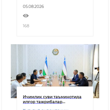
05.08.2026
168
Ичимлик суви таъминотида
илғор тажрибалар
қўлланилади