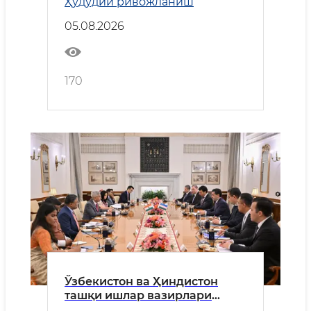
Ҳудудий ривожланиш
05.08.2026
170
Ўзбекистон ва Ҳиндистон
ташқи ишлар вазирлари
ҳамкорликнинг устувор