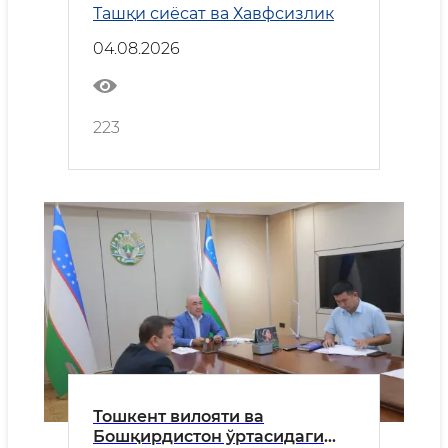
Ташқи сиёсат ва Хавфсизлик
йўналишларини муҳокама
қилди
04.08.2026
223
Тошкент вилояти ва
Бошқирдистон ўртасидаги