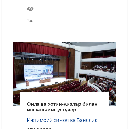
24
Оила ва хотин-қизлар билан
ишлашнинг устувор
вазифалари белгилаб олинди
Ижтимоий ҳимоя ва Бандлик