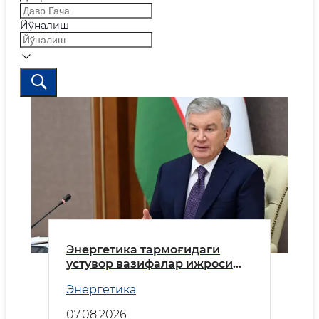
Йўналиш
Энергетика тармоғидаги
устувор вазифалар ижроси
кўриб чиқилди
Энергетика
07.08.2026