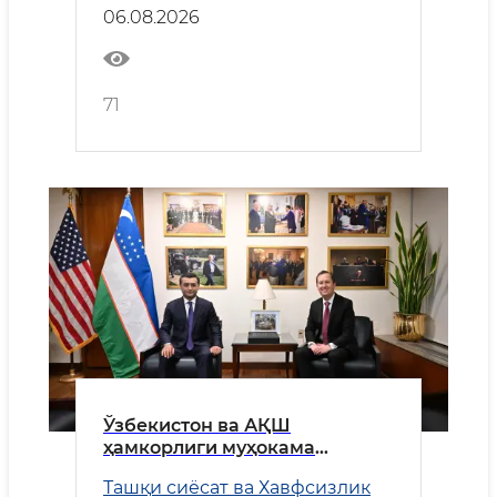
06.08.2026
71
Ўзбекистон ва АҚШ
ҳамкорлиги муҳокама
қилинди
Ташқи сиёсат ва Хавфсизлик