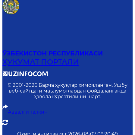
ЎЗБЕКИСТОН РЕСПУБЛИКАСИ
ҲУКУМАТ ПОРТАЛИ
© 2001-
2026
Барча ҳуқуқлар ҳимояланган. Ушбу
веб-сайтдаги маълумотлардан фойдаланганда
ҳавола кўрсатилиши шарт.
Аввалги талқин
Охирги янгиланиш
:
2026-08-07 09:20:49