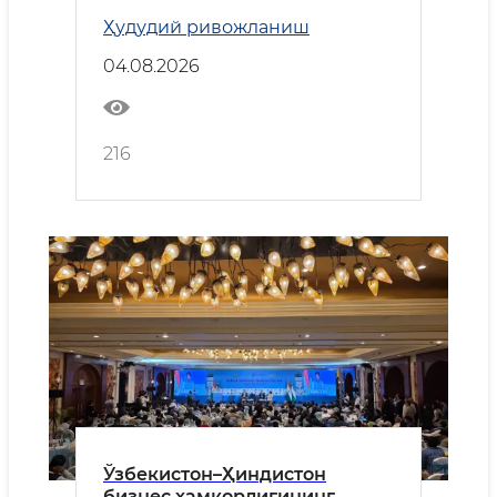
ҳамкорликнинг устувор
Ҳудудий ривожланиш
йўналишлари муҳокама
қилинди
04.08.2026
216
Ўзбекистон–Ҳиндистон
бизнес ҳамкорлигининг