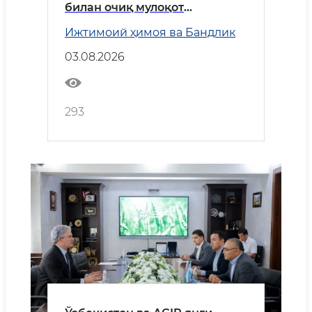
билан очиқ мулоқот
ўтказилди
Ижтимоий ҳимоя ва Бандлик
03.08.2026
293