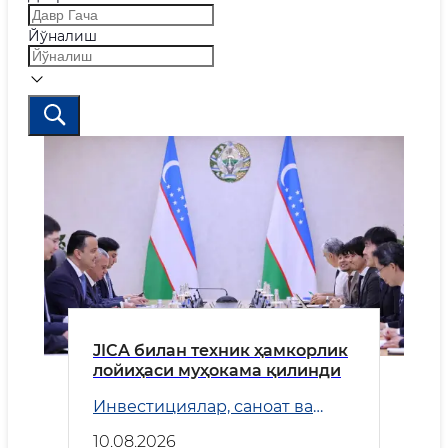
Йўналиш
JICA билан техник ҳамкорлик
лойиҳаси муҳокама қилинди
Инвестициялар, саноат ва
савдо
10.08.2026