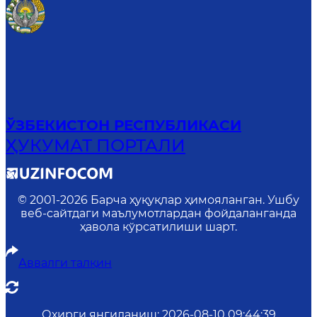
ЎЗБЕКИСТОН РЕСПУБЛИКАСИ
ҲУКУМАТ ПОРТАЛИ
© 2001-
2026
Барча ҳуқуқлар ҳимояланган. Ушбу
веб-сайтдаги маълумотлардан фойдаланганда
ҳавола кўрсатилиши шарт.
Аввалги талқин
Охирги янгиланиш
:
2026-08-10 09:44:39