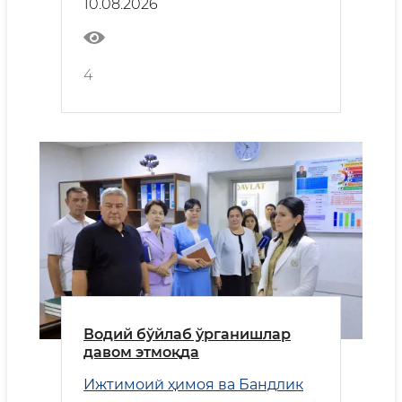
10.08.2026
4
Водий бўйлаб ўрганишлар
давом этмоқда
Ижтимоий ҳимоя ва Бандлик