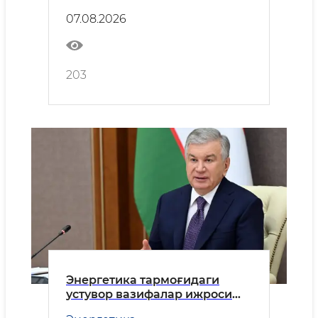
07.08.2026
203
Энергетика тармоғидаги
устувор вазифалар ижроси
кўриб чиқилди