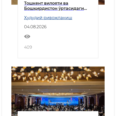
Тошкент вилояти ва
Бошқирдистон ўртасидаги
ҳамкорликнинг устувор
Ҳудудий ривожланиш
йўналишлари муҳокама
қилинди
04.08.2026
409