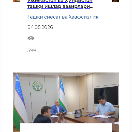
Ўзбекистон ва Ҳиндистон
ташқи ишлар вазирлари
ҳамкорликнинг устувор
Ташқи сиёсат ва Хавфсизлик
йўналишларини муҳокама
қилди
04.08.2026
399