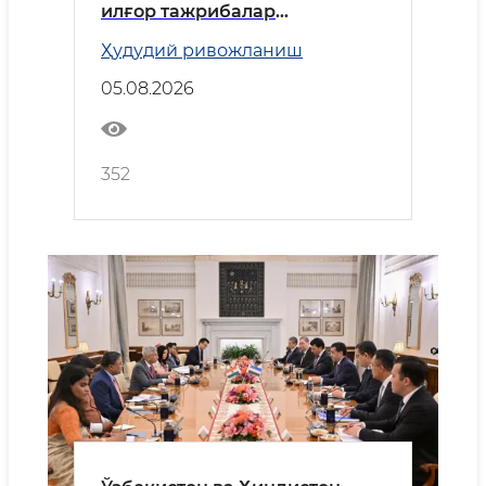
илғор тажрибалар
қўлланилади
Ҳудудий ривожланиш
05.08.2026
352