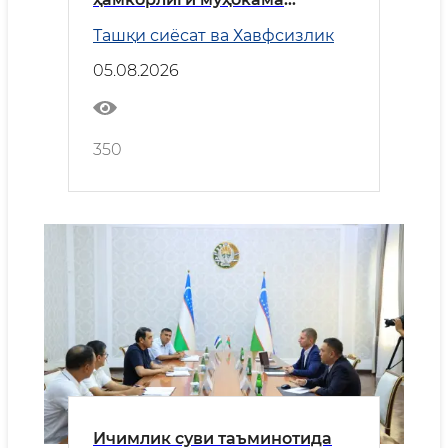
қилинди
Ташқи сиёсат ва Хавфсизлик
05.08.2026
350
Ичимлик суви таъминотида