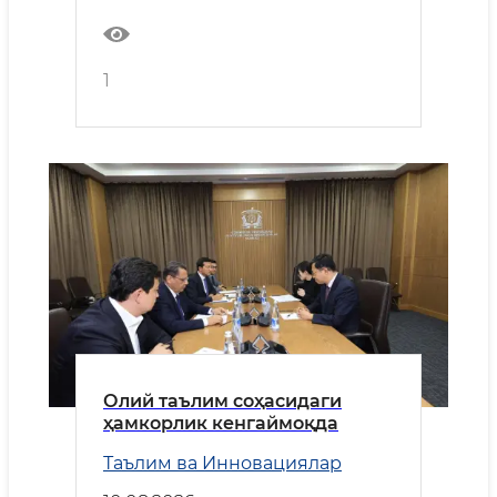
1
Олий таълим соҳасидаги
ҳамкорлик кенгаймоқда
Таълим ва Инновациялар