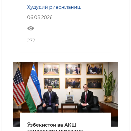
корхона тез кунларда ишга
Ҳудудий ривожланиш
туширилади
06.08.2026
272
Ўзбекистон ва АҚШ
ҳамкорлиги муҳокама