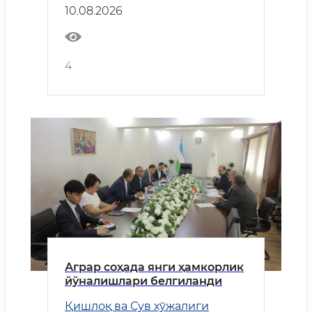
10.08.2026
4
Аграр соҳада янги ҳамкорлик
йўналишлари белгиланди
Қишлоқ ва Сув хўжалиги