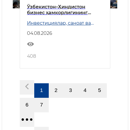
Ўзбекистон–Ҳиндистон
бизнес ҳамкорлигининг
истиқболлари белгиланди
Инвестициялар, саноат ва
савдо
04.08.2026
408
1
2
3
4
5
6
7