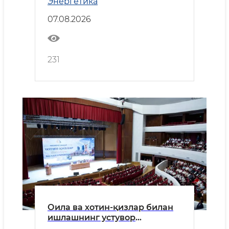
Энергетика
07.08.2026
231
Оила ва хотин-қизлар билан
ишлашнинг устувор
вазифалари белгилаб олинди